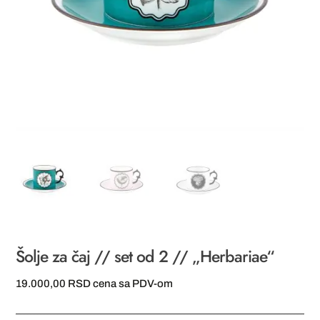
Šolje za čaj // set od 2 // „Herbariae“
19.000,00
RSD
cena sa PDV-om