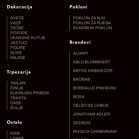
Dekoracija
Pokloni
SVEĆE
POKLON ZA NJU
VAZE
POKLON ZA NJEGA
TACNE
SVADBENI POKLON
POSUDE
UKRASNE KUTIJE
Brendovi
JASTUCI
FIGURE
SLIKE
ALONPI
KNJIGE
ABLO BLOMMAERT
Trpezarija
ABYSS HABIDECOR
BAOBAB
TANJIRI
ČINIJE
BORDALLO PINHEIRO
KUHINJSKI PRIBOR
BOSA
TEKSTIL
ČAŠE
CELSO DE LEMOS
ŠOLJE
JONATHAN ADLER
Ostalo
QEEBOO
RIVOLTA CARMIGNANI
IGRE
LAMPE