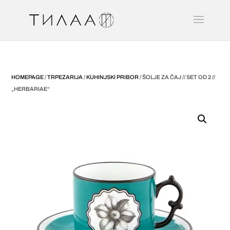
HOMEPAGE
/
TRPEZARIJA
/
KUHINJSKI PRIBOR
/ ŠOLJE ZA ČAJ // SET OD 2 //
„HERBARIAE“