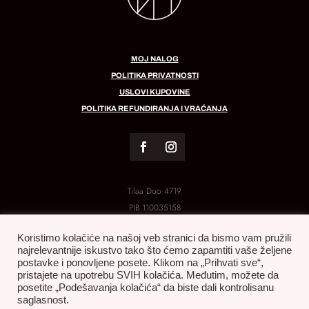
MOJ NALOG
POLITIKA PRIVATNOSTI
USLOVI KUPOVINE
POLITIKA REFUNDIRANJA I VRAĆANJA
Tilaa Doo 4719
PIB
110035158
MB:
21288454
Koristimo kolačiće na našoj veb stranici da bismo vam pružili
najrelevantnije iskustvo tako što ćemo zapamtiti vaše željene
postavke i ponovljene posete. Klikom na „Prihvati sve“,
pristajete na upotrebu SVIH kolačića. Međutim, možete da
posetite „Podešavanja kolačića“ da biste dali kontrolisanu
saglasnost.