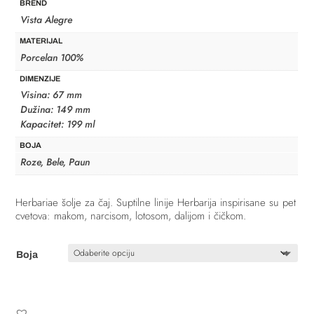
BREND
Vista Alegre
MATERIJAL
Porcelan 100%
DIMENZIJE
Visina: 67 mm
Dužina: 149 mm
Kapacitet: 199 ml
BOJA
Roze, Bele, Paun
Herbariae šolje za čaj. Suptilne linije Herbarija inspirisane su pet
cvetova: makom, narcisom, lotosom, dalijom i čičkom.
Boja