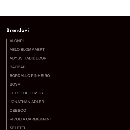
Brendovi
ALONPI
ABLO BLOMMAERT
ABYSS HABIDECOR
BAOBAB
BORDALLO PINHEIRO
BOSA
CELSO DE LEMOS
JONATHAN ADLER
QEEBOO
RIVOLTA CARMIGNANI
SELETTI