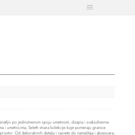
natljiv po jedinstvenom spoju umetnosti, dizajna i svakodnevne
a i umetnicima, Seletti stvara kolekcije koje pomeraju granice
 prostor. Od dekorativnih detalja i rasvete do nameštaja i aksesoara,