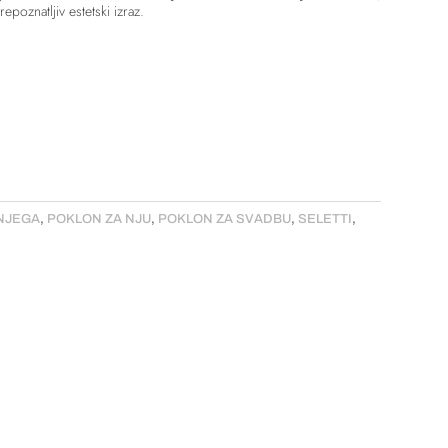
epoznatljiv estetski izraz.
NJEGA
,
POKLON ZA NJU
,
POKLON ZA SVADBU
,
SELETTI
,