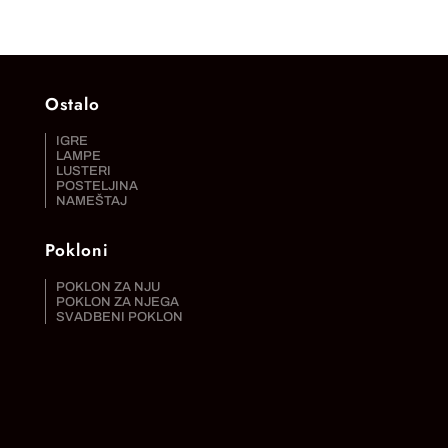
Ostalo
IGRE
LAMPE
LUSTERI
POSTELJINA
NAMEŠTAJ
Pokloni
POKLON ZA NJU
POKLON ZA NJEGA
SVADBENI POKLON