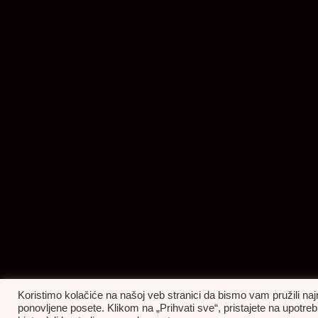
Koristimo kolačiće na našoj veb stranici da bismo vam pružili naj
ponovljene posete. Klikom na „Prihvati sve“, pristajete na upot