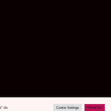
a“ da
Cookie Settings
Prihvati Sve