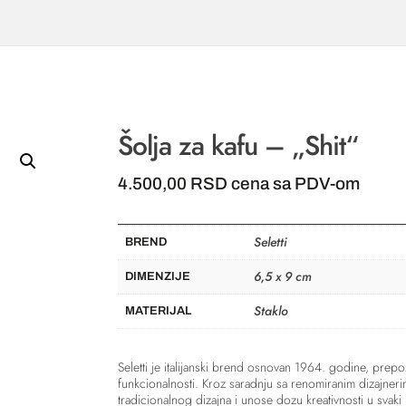
Šolja za kafu – „Shit“
4.500,00
RSD
cena sa PDV-om
Seletti
BREND
6,5 x 9 cm
DIMENZIJE
Staklo
MATERIJAL
Seletti
je italijanski brend osnovan 1964. godine, prepoz
funkcionalnosti. Kroz saradnju sa renomiranim dizajnerim
tradicionalnog dizajna i unose dozu kreativnosti u svaki