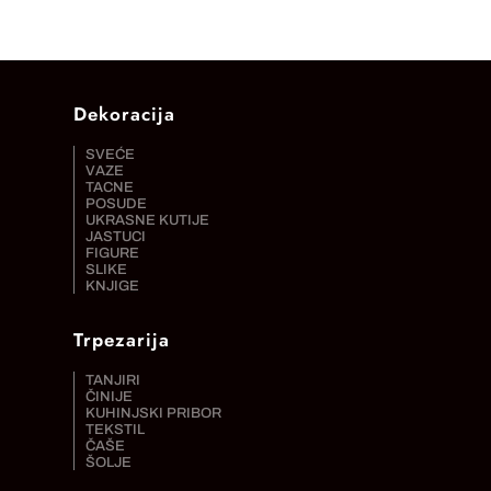
Dekoracija
SVEĆE
VAZE
TACNE
POSUDE
UKRASNE KUTIJE
JASTUCI
FIGURE
SLIKE
KNJIGE
Trpezarija
TANJIRI
ČINIJE
KUHINJSKI PRIBOR
TEKSTIL
ČAŠE
ŠOLJE