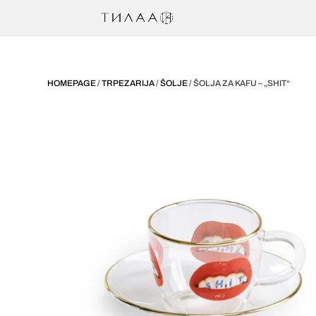
HOMEPAGE
/
TRPEZARIJA
/
ŠOLJE
/ ŠOLJA ZA KAFU – „SHIT“