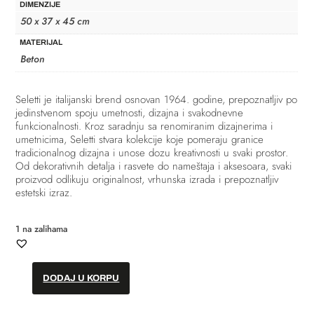
DIMENZIJE
50 x 37 x 45 cm
MATERIJAL
Beton
Seletti
je italijanski brend osnovan 1964. godine, prepoznatljiv po
jedinstvenom spoju umetnosti, dizajna i svakodnevne
funkcionalnosti. Kroz saradnju sa renomiranim dizajnerima i
umetnicima, Seletti stvara kolekcije koje pomeraju granice
tradicionalnog dizajna i unose dozu kreativnosti u svaki prostor.
Od dekorativnih detalja i rasvete do nameštaja i aksesoara, svaki
proizvod odlikuju originalnost, vrhunska izrada i prepoznatljiv
estetski izraz.
1 na zalihama
DODAJ U KORPU
Sto
-