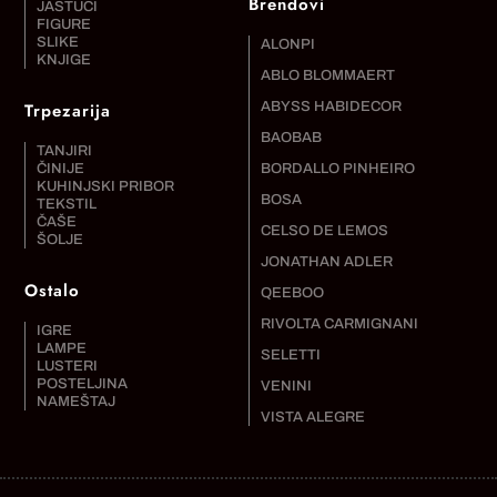
Brendovi
JASTUCI
FIGURE
SLIKE
ALONPI
KNJIGE
ABLO BLOMMAERT
Trpezarija
ABYSS HABIDECOR
BAOBAB
TANJIRI
ČINIJE
BORDALLO PINHEIRO
KUHINJSKI PRIBOR
BOSA
TEKSTIL
ČAŠE
CELSO DE LEMOS
ŠOLJE
JONATHAN ADLER
Ostalo
QEEBOO
RIVOLTA CARMIGNANI
IGRE
LAMPE
SELETTI
LUSTERI
POSTELJINA
VENINI
NAMEŠTAJ
VISTA ALEGRE