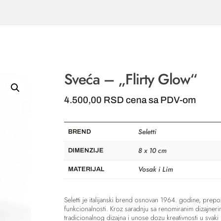
Sveća – „Flirty Glow“
4.500,00
RSD
cena sa PDV-om
Seletti
BREND
8 x 10 cm
DIMENZIJE
Vosak i Lim
MATERIJAL
Seletti
je italijanski brend osnovan 1964. godine, prepoz
funkcionalnosti. Kroz saradnju sa renomiranim dizajnerim
tradicionalnog dizajna i unose dozu kreativnosti u svaki