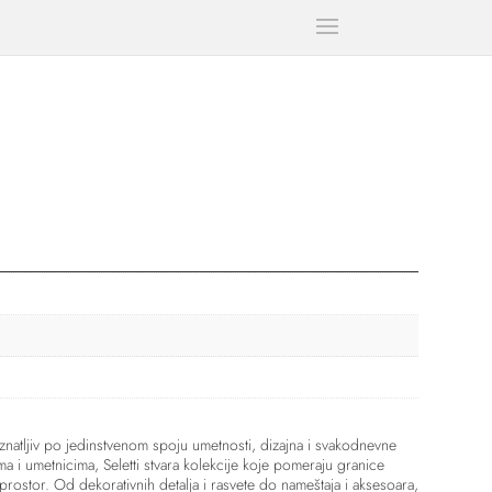
natljiv po jedinstvenom spoju umetnosti, dizajna i svakodnevne
a i umetnicima, Seletti stvara kolekcije koje pomeraju granice
 prostor. Od dekorativnih detalja i rasvete do nameštaja i aksesoara,