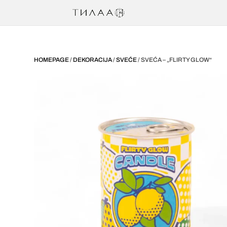
HOMEPAGE
/
DEKORACIJA
/
SVEĆE
/ SVEĆA – „FLIRTY GLOW“