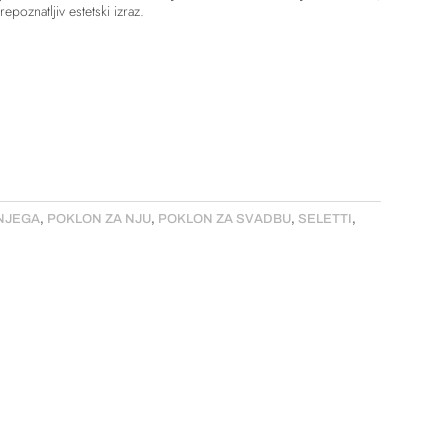
epoznatljiv estetski izraz.
NJEGA
,
POKLON ZA NJU
,
POKLON ZA SVADBU
,
SELETTI
,