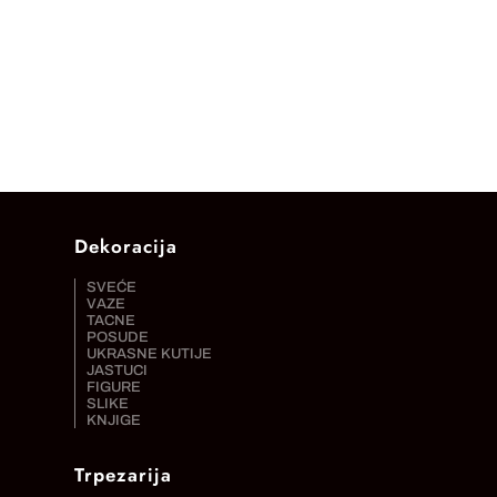
Dekoracija
SVEĆE
VAZE
TACNE
POSUDE
UKRASNE KUTIJE
JASTUCI
FIGURE
SLIKE
KNJIGE
Trpezarija