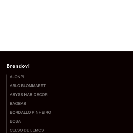
Brendovi
ALONPI
ABLO BLOMMAERT
ABYSS HABIDECOR
BAOBAB
BORDALLO PINHEIRO
BOSA
CELSO DE LEMOS