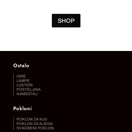
SHOP
Ostalo
IGRE
LAMPE
LUSTERI
POSTELJINA
NAMEŠTAJ
Pokloni
POKLON ZA NJU
POKLON ZA NJEGA
SVADBENI POKLON