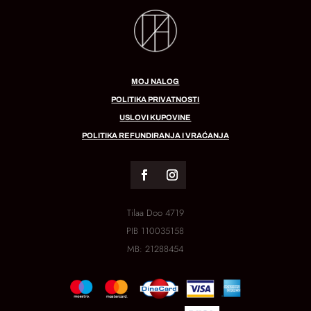
MOJ NALOG
POLITIKA PRIVATNOSTI
USLOVI KUPOVINE
POLITIKA REFUNDIRANJA I VRAĆANJA
Tilaa Doo 4719
PIB
110035158
MB:
21288454