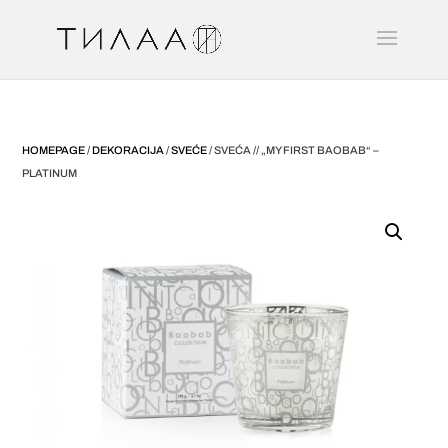
HOMEPAGE
/
DEKORACIJA
/
SVEĆE
/ SVEĆA // „MY FIRST BAOBAB“ –
PLATINUM