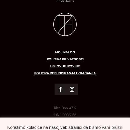
info@tilaa.rs
MOJ NALOG
POLITIKA PRIVATNOSTI
USLOVI KUPOVINE
POLITIKA REFUNDIRANJA I VRAĆANJA
Tilaa Doo 4719
PIB
110035158
MB:
21288454
Koristimo kolačiće na našoj veb stranici da bismo vam pružili