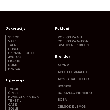
Dekoracija
Pokloni
SVEĆE
POKLON ZA NJU
VAZE
POKLON ZA NJEGA
TACNE
SVADBENI POKLON
POSUDE
UKRASNE KUTIJE
Brendovi
JASTUCI
FIGURE
SLIKE
ALONPI
KNJIGE
ABLO BLOMMAERT
Trpezarija
ABYSS HABIDECOR
BAOBAB
TANJIRI
ČINIJE
BORDALLO PINHEIRO
KUHINJSKI PRIBOR
BOSA
TEKSTIL
ČAŠE
CELSO DE LEMOS
ŠOLJE