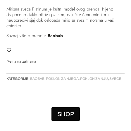
Mirisna sveća Platinum je kultni model ovog brenda. Njeno
dragoceno staklo otkriva plamen, dajući vašem enterijeru
neuporedivi sjaj dok oslobađa miris sa svežim notama u vaš
enterijer.
Saznaj više o brendu:
Baobab
Nema na zalihama
KATEGORIJE:
BAOBAB
,
POKLON ZA NJEGA
,
POKLON ZA NJU
,
SVEĆE
SHOP