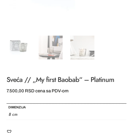
Sveća // „My first Baobab“ – Platinum
7.500,00
RSD
cena sa PDV-om
DIMENZIJA
8 cm