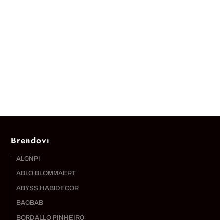
Brendovi
ALONPI
ABLO BLOMMAERT
ABYSS HABIDECOR
BAOBAB
BORDALLO PINHEIRO