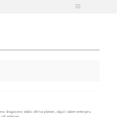
eno dragoceno staklo otkriva plamen, dajući vašem enterijeru
vaš enterijer.