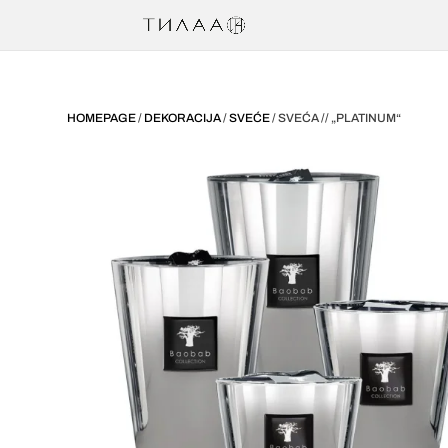
HOMEPAGE
/
DEKORACIJA
/
SVEĆE
/ SVEĆA // „PLATINUM“