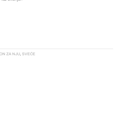
ON ZA NJU
,
SVEĆE