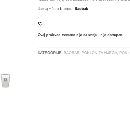
Saznaj više o brendu:
Baobab
Ovaj proizvod trenutno nije na stanju i nije dostupan.
KATEGORIJE:
BAOBAB
,
POKLON ZA NJEGA
,
POKL