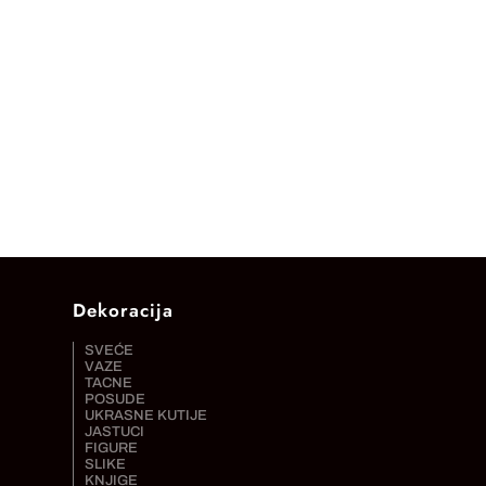
Dekoracija
SVEĆE
VAZE
TACNE
POSUDE
UKRASNE KUTIJE
JASTUCI
FIGURE
SLIKE
KNJIGE