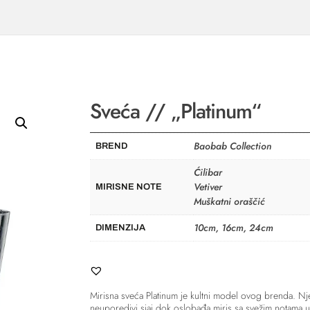
Sveća // „Platinum“
Baobab Collection
BREND
Ćilibar
Vetiver
MIRISNE NOTE
Muškatni oraščić
10cm, 16cm, 24cm
DIMENZIJA
Mirisna sveća Platinum je kultni model ovog brenda. Nj
neuporedivi sjaj dok oslobađa miris sa svežim notama u 