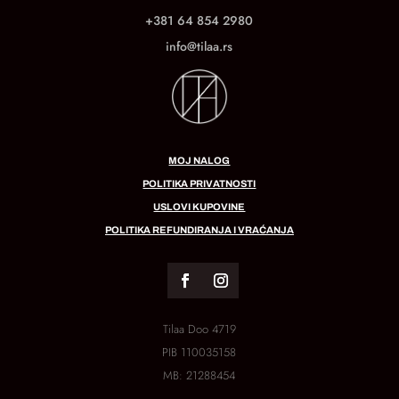
+381 64 854 2980
info@tilaa.rs
MOJ NALOG
POLITIKA PRIVATNOSTI
USLOVI KUPOVINE
POLITIKA REFUNDIRANJA I VRAĆANJA
Tilaa Doo 4719
PIB
110035158
MB:
21288454