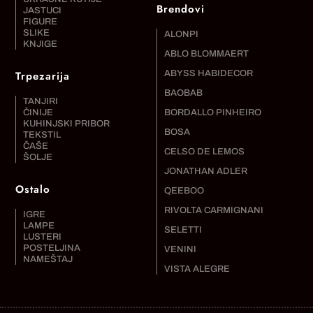
Brendovi
JASTUCI
FIGURE
SLIKE
ALONPI
KNJIGE
ABLO BLOMMAERT
Trpezarija
ABYSS HABIDECOR
BAOBAB
TANJIRI
ČINIJE
BORDALLO PINHEIRO
KUHINJSKI PRIBOR
BOSA
TEKSTIL
ČAŠE
CELSO DE LEMOS
ŠOLJE
JONATHAN ADLER
Ostalo
QEEBOO
RIVOLTA CARMIGNANI
IGRE
LAMPE
SELETTI
LUSTERI
POSTELJINA
VENINI
NAMEŠTAJ
VISTA ALEGRE