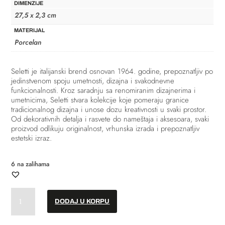
DIMENZIJE
27,5 x 2,3 cm
MATERIJAL
Porcelan
Seletti
je italijanski brend osnovan 1964. godine, prepoznatljiv po
jedinstvenom spoju umetnosti, dizajna i svakodnevne
funkcionalnosti. Kroz saradnju sa renomiranim dizajnerima i
umetnicima, Seletti stvara kolekcije koje pomeraju granice
tradicionalnog dizajna i unose dozu kreativnosti u svaki prostor.
Od dekorativnih detalja i rasvete do nameštaja i aksesoara, svaki
proizvod odlikuju originalnost, vrhunska izrada i prepoznatljiv
estetski izraz.
6 na zalihama
Tanjir
DODAJ U KORPU
za
večeru