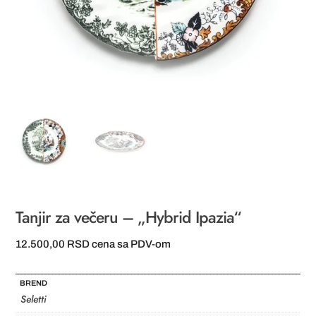
Tanjir za večeru – „Hybrid Ipazia“
12.500,00
RSD
cena sa PDV-om
BREND
Seletti