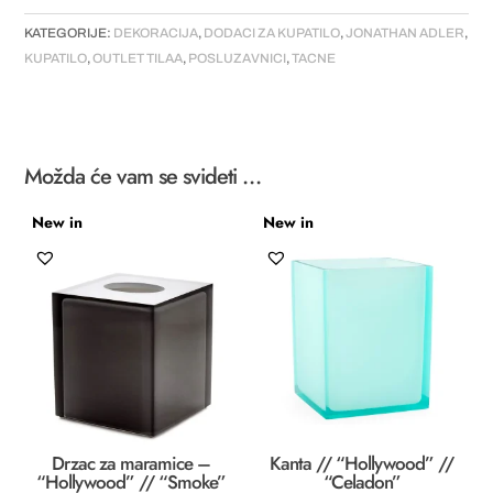
KATEGORIJE:
DEKORACIJA
,
DODACI ZA KUPATILO
,
JONATHAN ADLER
,
KUPATILO
,
OUTLET TILAA
,
POSLUZAVNICI
,
TACNE
Možda će vam se svideti …
New in
New in
Drzac za maramice –
Kanta // “Hollywood” //
“Hollywood” // “Smoke”
“Celadon”