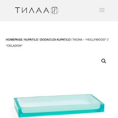
HOMEPAGE
/
KUPATILO
/
DODACI ZA KUPATILO
/ TACNA – “HOLLYWOOD” //
“CELADON”