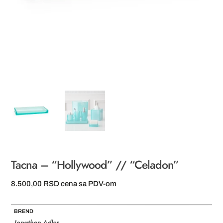
Tacna – “Hollywood” // “Celadon”
8.500,00
RSD
cena sa PDV-om
BREND
Jonathan Adler