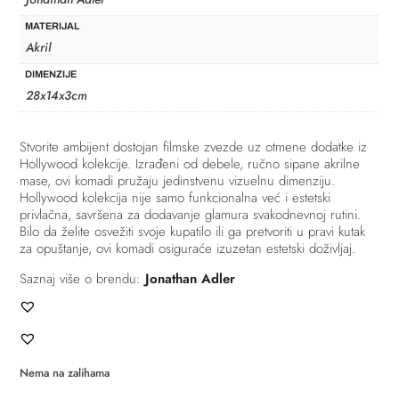
MATERIJAL
Akril
DIMENZIJE
28x14x3cm
Stvorite ambijent dostojan filmske zvezde uz otmene dodatke iz
Hollywood kolekcije. Izrađeni od debele, ručno sipane akrilne
mase, ovi komadi pružaju jedinstvenu vizuelnu dimenziju.
Hollywood kolekcija nije samo funkcionalna već i estetski
privlačna, savršena za dodavanje glamura svakodnevnoj rutini.
Bilo da želite osvežiti svoje kupatilo ili ga pretvoriti u pravi kutak
za opuštanje, ovi komadi osiguraće izuzetan estetski doživljaj.
Saznaj više o brendu:
Jonathan Adler
Nema na zalihama