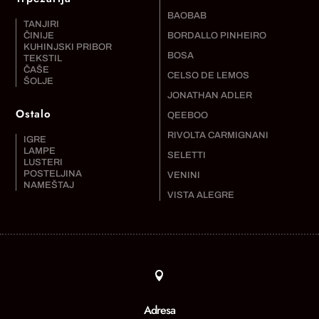
BAOBAB
TANJIRI
ČINIJE
BORDALLO PINHEIRO
KUHINJSKI PRIBOR
BOSA
TEKSTIL
ČAŠE
CELSO DE LEMOS
ŠOLJE
JONATHAN ADLER
Ostalo
QEEBOO
RIVOLTA CARMIGNANI
IGRE
LAMPE
SELETTI
LUSTERI
POSTELJINA
VENINI
NAMEŠTAJ
VISTA ALEGRE

Adresa