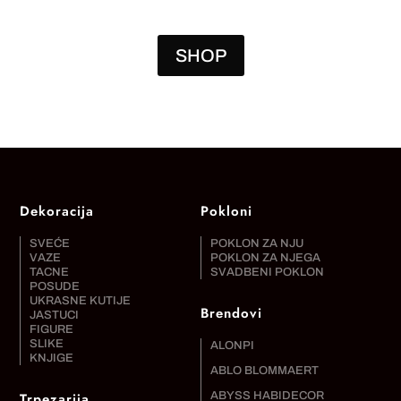
SHOP
Dekoracija
Pokloni
SVEĆE
POKLON ZA NJU
VAZE
POKLON ZA NJEGA
TACNE
SVADBENI POKLON
POSUDE
UKRASNE KUTIJE
Brendovi
JASTUCI
FIGURE
SLIKE
ALONPI
KNJIGE
ABLO BLOMMAERT
Trpezarija
ABYSS HABIDECOR