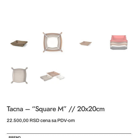
Tacna – “Square M” // 20x20cm
22.500,00
RSD
cena sa PDV-om
BREND