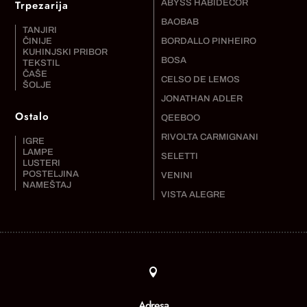
Trpezarija
ABYSS HABIDECOR
BAOBAB
TANJIRI
ČINIJE
BORDALLO PINHEIRO
KUHINJSKI PRIBOR
BOSA
TEKSTIL
ČAŠE
CELSO DE LEMOS
ŠOLJE
JONATHAN ADLER
Ostalo
QEEBOO
RIVOLTA CARMIGNANI
IGRE
LAMPE
SELETTI
LUSTERI
POSTELJINA
VENINI
NAMEŠTAJ
VISTA ALEGRE

Adresa