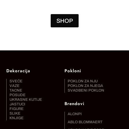
SHOP
Dekoracija
Pokloni
SVEĆE
POKLON ZA NJU
VAZE
POKLON ZA NJEGA
TACNE
SVADBENI POKLON
POSUDE
UKRASNE KUTIJE
Brendovi
JASTUCI
FIGURE
SLIKE
ALONPI
KNJIGE
ABLO BLOMMAERT