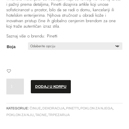
i pažnji prema detaljima, Pinetti dizajnira artikle koji unose
sofisticiranost u prostor, bilo da se radi o domu, kancelariji ili
hotelskim enterijerima. Njihova stručnost u obradi kože i
inovativan pristup čine ih globalno cenjenim brendom za one
koji traže autentičan izraz stila.
Saznaj više o brendu: Pinetti
Boja
Tacna
DODAJ U KORPU
–
“Square
M”
//
KATEGORIJE:
ČINIJE
,
DEKORACIJA
,
PINETTI
,
POKLON ZA NJEGA
,
20x20cm
POKLON ZA NJU
,
TACNE
,
TRPEZARIJA
količina