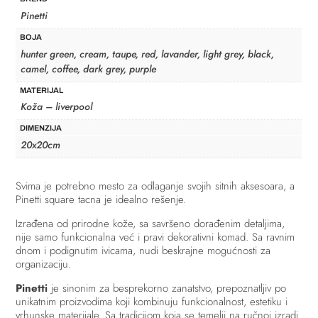
Pinetti
BOJA
hunter green, cream, taupe, red, lavander, light grey, black,
camel, coffee, dark grey, purple
MATERIJAL
Koža – liverpool
DIMENZIJA
20x20cm
Svima je potrebno mesto za odlaganje svojih sitnih aksesoara, a
Pinetti square tacna je idealno rešenje.
Izrađena od prirodne kože, sa savršeno dorađenim detaljima,
nije samo funkcionalna već i pravi dekorativni komad. Sa ravnim
dnom i podignutim ivicama, nudi beskrajne mogućnosti za
organizaciju.
Pinetti
je sinonim za besprekorno zanatstvo, prepoznatljiv po
unikatnim proizvodima koji kombinuju funkcionalnost, estetiku i
vrhunske materijale. Sa tradicijom koja se temelji na ručnoj izradi