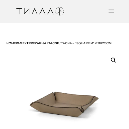
HOMEPAGE
/
TRPEZARIJA
/
TACNE
/ TACNA – “SQUARE M” // 20X20CM