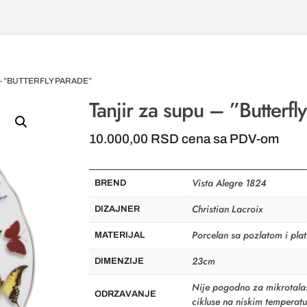
 – ”BUTTERFLY PARADE”
Tanjir za supu – ”Butterfl
10.000,00
RSD
cena sa PDV-om
Vista Alegre 1824
BREND
Christian Lacroix
DIZAJNER
Porcelan sa pozlatom i plat
MATERIJAL
23cm
DIMENZIJE
Nije pogodno za mikrotalas
ODRZAVANJE
cikluse na niskim temperat