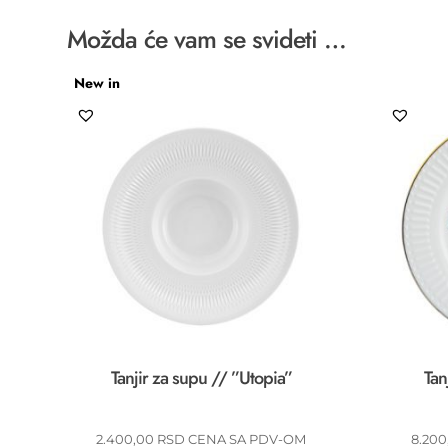
Možda će vam se svideti …
New in
Tanjir za supu // ”Utopia”
Tan
2.400,00
RSD
CENA SA PDV-OM
8.20