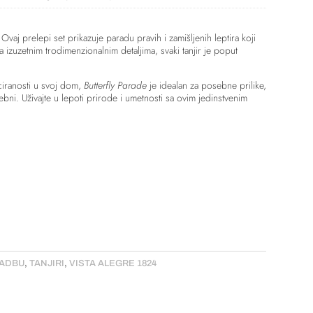
 Ovaj prelepi set prikazuje paradu pravih i zamišljenih leptira koji
 Sa izuzetnim trodimenzionalnim detaljima, svaki tanjir je poput
iciranosti u svoj dom,
Butterfly Parade
je idealan za posebne prilike,
bni. Uživajte u lepoti prirode i umetnosti sa ovim jedinstvenim
VADBU
,
TANJIRI
,
VISTA ALEGRE 1824