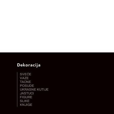
Dekoracija
SVEĆE
VAZE
TACNE
POSUDE
UKRASNE KUTIJE
JASTUCI
FIGURE
SLIKE
KNJIGE