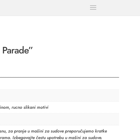
y Parade”
inom, rucno slikani motivi
nu, za pranje u mašini za sudove preporučujemo kratke
urama. Izbegavajte čestu upotrebu u mašini za sudove.