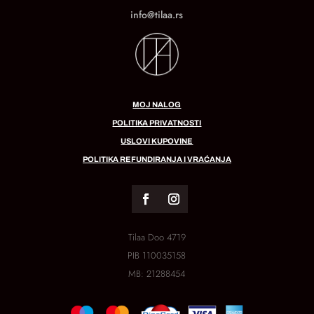
info@tilaa.rs
MOJ NALOG
POLITIKA PRIVATNOSTI
USLOVI KUPOVINE
POLITIKA REFUNDIRANJA I VRAĆANJA
Tilaa Doo 4719
PIB
110035158
MB:
21288454