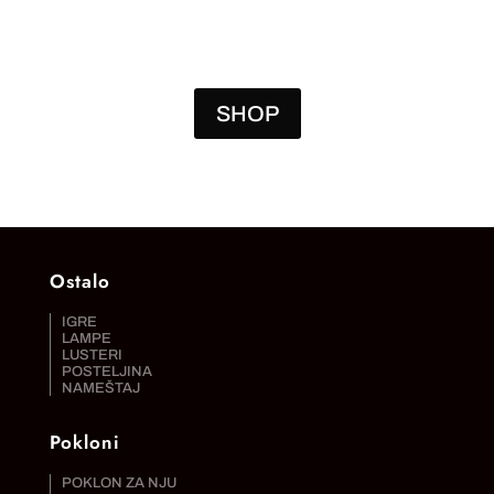
SHOP
Ostalo
IGRE
LAMPE
LUSTERI
POSTELJINA
NAMEŠTAJ
Pokloni
POKLON ZA NJU