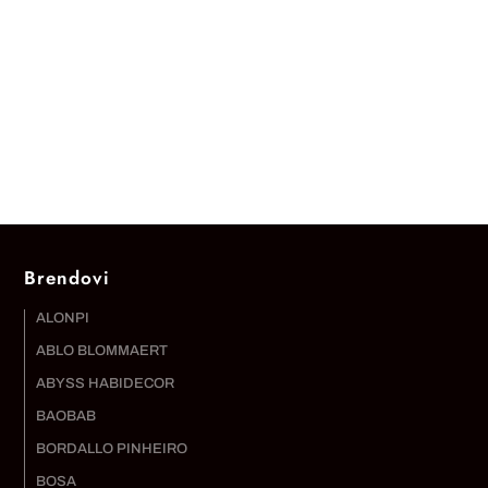
Brendovi
ALONPI
ABLO BLOMMAERT
ABYSS HABIDECOR
BAOBAB
BORDALLO PINHEIRO
BOSA