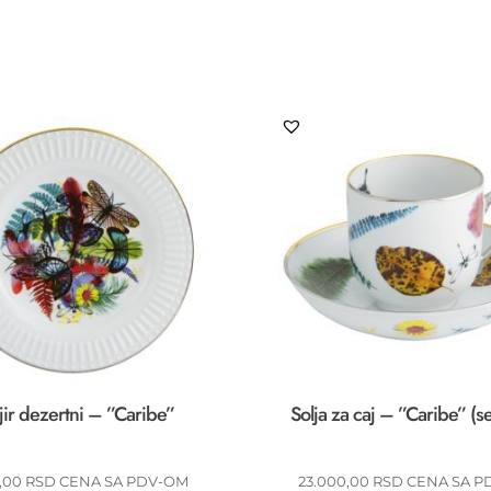
jir dezertni – ”Caribe”
Solja za caj – ”Caribe” (s
0,00
RSD
CENA SA PDV-OM
23.000,00
RSD
CENA SA P