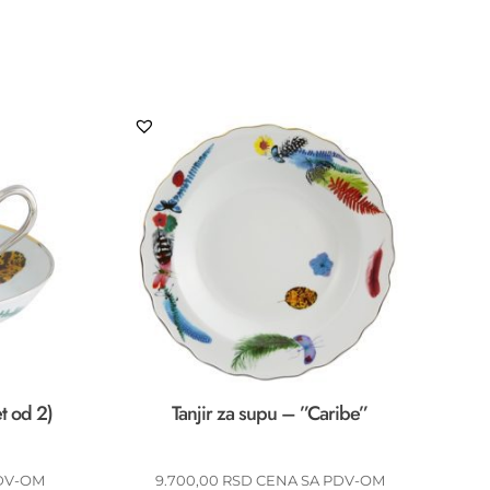
et od 2)
Tanjir za supu – ”Caribe”
DV-OM
9.700,00
RSD
CENA SA PDV-OM