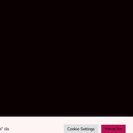
a“ da
Cookie Settings
Prihvati Sve