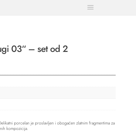
sugi 03“ – set od 2
likatni porcelan je proslavljen i obogaćen zlatnim fragmentima za
nih kompozicija.