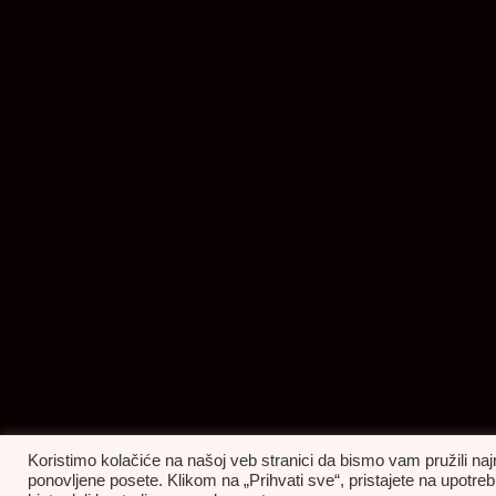
Koristimo kolačiće na našoj veb stranici da bismo vam pružili naj
ponovljene posete. Klikom na „Prihvati sve“, pristajete na upot