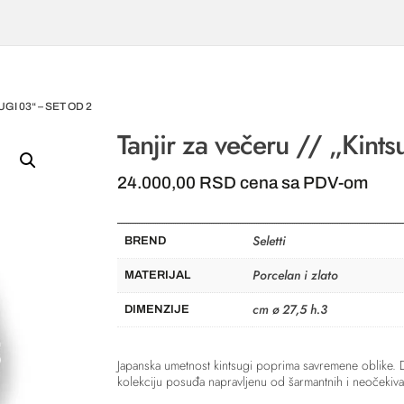
GI 03“ – SET OD 2
Tanjir za večeru // „Kint
24.000,00
RSD
cena sa PDV-om
Seletti
BREND
Porcelan i zlato
MATERIJAL
cm ø 27,5 h.3
DIMENZIJE
Japanska umetnost kintsugi poprima savremene oblike. De
kolekciju posuđa napravljenu od šarmantnih i neočekiva