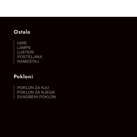
Ostalo
IGRE
LAMPE
LUSTERI
POSTELJINA
NAMEŠTAJ
Pokloni
POKLON ZA NJU
POKLON ZA NJEGA
SVADBENI POKLON