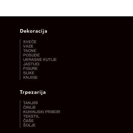
Dekoracija
SVEĆE
VAZE
TACNE
POSUDE
UKRASNE KUTIJE
JASTUCI
FIGURE
SLIKE
KNJIGE
Trpezarija
TANJIRI
ČINIJE
KUHINJSKI PRIBOR
TEKSTIL
ČAŠE
ŠOLJE