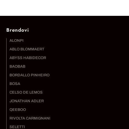
Brendovi
ALONPI
ABLO BLOMMAERT
ABYSS HABIDECOR
BAOBAB
BORDALLO PINHEIRO
BOSA
CELSO DE LEMOS
JONATHAN ADLER
QEEBOO
RIVOLTA CARMIGNANI
SELETTI