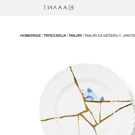
HOMEPAGE
/
TRPEZARIJA
/
TANJIRI
/ TANJIR ZA VEČERU // „KINTSU