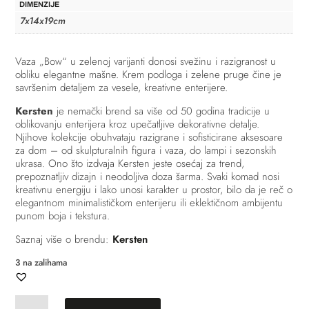
DIMENZIJE
7x14x19cm
Vaza „Bow“ u zelenoj varijanti donosi svežinu i razigranost u
obliku elegantne mašne. Krem podloga i zelene pruge čine je
savršenim detaljem za vesele, kreativne enterijere.
Kersten
je nemački brend sa više od 50 godina tradicije u
oblikovanju enterijera kroz upečatljive dekorativne detalje.
Njihove kolekcije obuhvataju razigrane i sofisticirane aksesoare
za dom – od skulpturalnih figura i vaza, do lampi i sezonskih
ukrasa. Ono što izdvaja Kersten jeste osećaj za trend,
prepoznatljiv dizajn i neodoljiva doza šarma. Svaki komad nosi
kreativnu energiju i lako unosi karakter u prostor, bilo da je reč o
elegantnom minimalističkom enterijeru ili eklektičnom ambijentu
punom boja i tekstura.
Saznaj više o brendu:
Kersten
3 na zalihama
Vaza