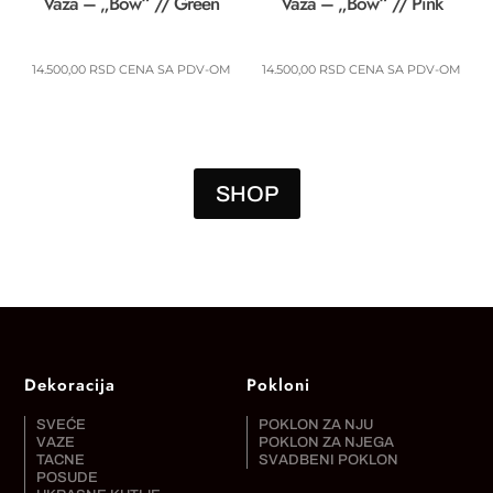
Vaza – „Bow“ // Green
Vaza – „Bow“ // Pink
14.500,00
RSD
CENA SA PDV-OM
14.500,00
RSD
CENA SA PDV-OM
SHOP
Dekoracija
Pokloni
SVEĆE
POKLON ZA NJU
VAZE
POKLON ZA NJEGA
TACNE
SVADBENI POKLON
POSUDE