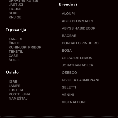
UKRASNE KUTIJE
Brendovi
JASTUCI
FIGURE
SLIKE
ALONPI
KNJIGE
ABLO BLOMMAERT
Trpezarija
ABYSS HABIDECOR
BAOBAB
TANJIRI
ČINIJE
BORDALLO PINHEIRO
KUHINJSKI PRIBOR
BOSA
TEKSTIL
ČAŠE
CELSO DE LEMOS
ŠOLJE
JONATHAN ADLER
Ostalo
QEEBOO
RIVOLTA CARMIGNANI
IGRE
LAMPE
SELETTI
LUSTERI
POSTELJINA
VENINI
NAMEŠTAJ
VISTA ALEGRE