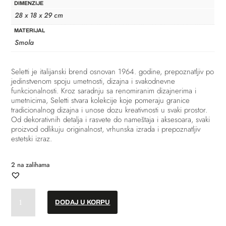
DIMENZIJE
28 x 18 x 29 cm
MATERIJAL
Smola
Seletti
je italijanski brend osnovan 1964. godine, prepoznatljiv po
jedinstvenom spoju umetnosti, dizajna i svakodnevne
funkcionalnosti. Kroz saradnju sa renomiranim dizajnerima i
umetnicima, Seletti stvara kolekcije koje pomeraju granice
tradicionalnog dizajna i unose dozu kreativnosti u svaki prostor.
Od dekorativnih detalja i rasvete do nameštaja i aksesoara, svaki
proizvod odlikuju originalnost, vrhunska izrada i prepoznatljiv
estetski izraz.
2 na zalihama
Vaza
DODAJ U KORPU
-
"Circus"