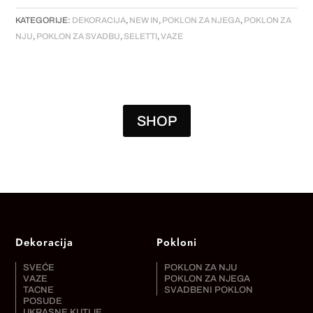
količina
KATEGORIJE:
DEKORACIJA
,
NEW IN
,
POKLON ZA NJEGA
,
POKLON ZA
NJU
,
POKLON ZA SVADBU
,
SELETTI
,
VAZE
SHOP
Dekoracija
Pokloni
SVEĆE
POKLON ZA NJU
VAZE
POKLON ZA NJEGA
TACNE
SVADBENI POKLON
POSUDE
UKRASNE KUTIJE