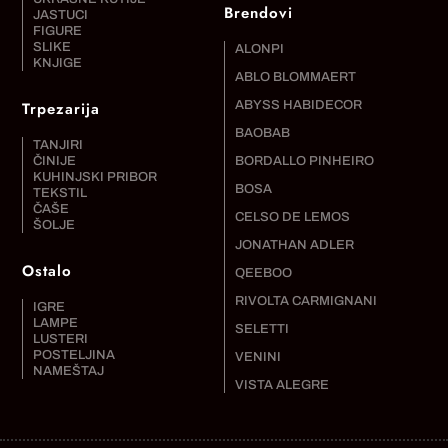
Brendovi
JASTUCI
FIGURE
SLIKE
ALONPI
KNJIGE
ABLO BLOMMAERT
Trpezarija
ABYSS HABIDECOR
BAOBAB
TANJIRI
ČINIJE
BORDALLO PINHEIRO
KUHINJSKI PRIBOR
BOSA
TEKSTIL
ČAŠE
CELSO DE LEMOS
ŠOLJE
JONATHAN ADLER
Ostalo
QEEBOO
RIVOLTA CARMIGNANI
IGRE
LAMPE
SELETTI
LUSTERI
POSTELJINA
VENINI
NAMEŠTAJ
VISTA ALEGRE