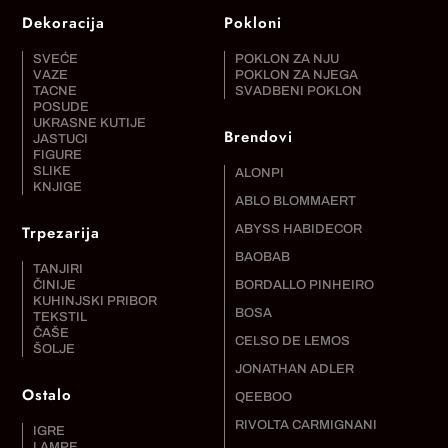
Dekoracija
Pokloni
SVEĆE
POKLON ZA NJU
VAZE
POKLON ZA NJEGA
TACNE
SVADBENI POKLON
POSUDE
UKRASNE KUTIJE
Brendovi
JASTUCI
FIGURE
SLIKE
ALONPI
KNJIGE
ABLO BLOMMAERT
Trpezarija
ABYSS HABIDECOR
BAOBAB
TANJIRI
ČINIJE
BORDALLO PINHEIRO
KUHINJSKI PRIBOR
BOSA
TEKSTIL
ČAŠE
CELSO DE LEMOS
ŠOLJE
JONATHAN ADLER
Ostalo
QEEBOO
RIVOLTA CARMIGNANI
IGRE
LAMPE