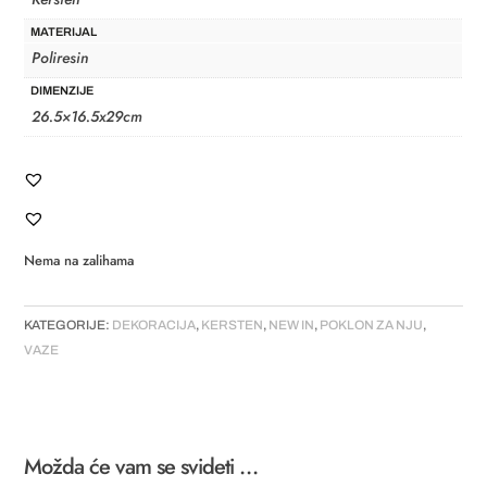
MATERIJAL
Poliresin
DIMENZIJE
26.5×16.5x29cm
Nema na zalihama
KATEGORIJE:
DEKORACIJA
,
KERSTEN
,
NEW IN
,
POKLON ZA NJU
,
VAZE
Možda će vam se svideti …