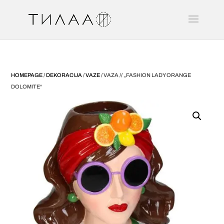
HOMEPAGE
/
DEKORACIJA
/
VAZE
/ VAZA // „FASHION LADY ORANGE
DOLOMITE“