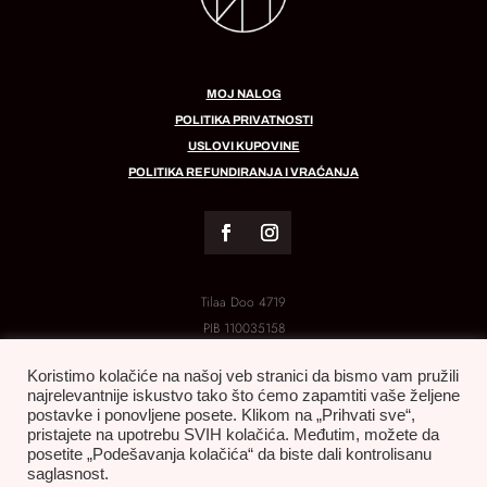
MOJ NALOG
POLITIKA PRIVATNOSTI
USLOVI KUPOVINE
POLITIKA REFUNDIRANJA I VRAĆANJA
Tilaa Doo 4719
PIB
110035158
MB:
21288454
Koristimo kolačiće na našoj veb stranici da bismo vam pružili
najrelevantnije iskustvo tako što ćemo zapamtiti vaše željene
postavke i ponovljene posete. Klikom na „Prihvati sve“,
pristajete na upotrebu SVIH kolačića. Međutim, možete da
posetite „Podešavanja kolačića“ da biste dali kontrolisanu
saglasnost.