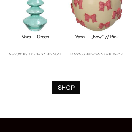
Vaza – Green
Vaza – „Bow“ // Pink
5.500,00
RSD
CENA SA PDV-OM
14.500,00
RSD
CENA SA PDV-OM
SHOP