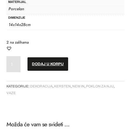
MATERIJAL
Porcelan
DIMENZIJE
14x14x28cm
2 na zalihama
Vaza
DODAJ U KORPU
//
"Porcelain
Orange"
količina
KATEGORIJE:
DEKORACIJA
,
KERSTEN
,
NEW IN
,
POKLON ZA NJU
,
VAZE
Možda će vam se svideti …