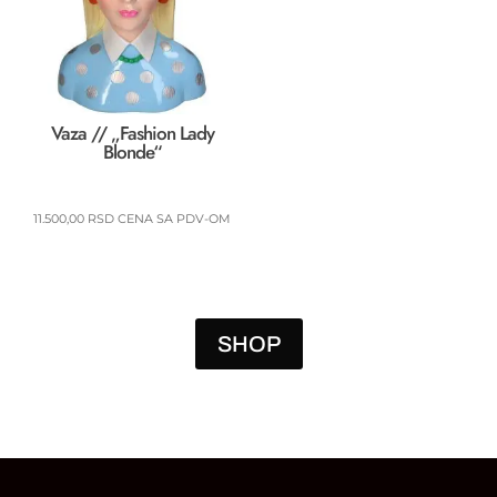
Vaza // „Fashion Lady
Blonde“
11.500,00
RSD
CENA SA PDV-OM
SHOP