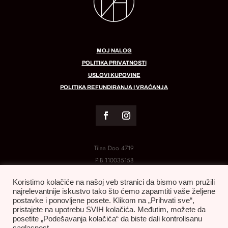
MOJ NALOG
POLITIKA PRIVATNOSTI
USLOVI KUPOVINE
POLITIKA REFUNDIRANJA I VRAĆANJA
Tilaa Doo 4719
PIB
110035158
MB:
21288454
Koristimo kolačiće na našoj veb stranici da bismo vam pružili
najrelevantnije iskustvo tako što ćemo zapamtiti vaše željene
postavke i ponovljene posete. Klikom na „Prihvati sve“,
pristajete na upotrebu SVIH kolačića. Međutim, možete da
posetite „Podešavanja kolačića“ da biste dali kontrolisanu