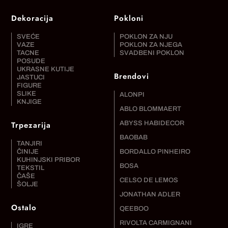
Dekoracija
Pokloni
SVEĆE
POKLON ZA NJU
VAZE
POKLON ZA NJEGA
TACNE
SVADBENI POKLON
POSUDE
UKRASNE KUTIJE
Brendovi
JASTUCI
FIGURE
SLIKE
ALONPI
KNJIGE
ABLO BLOMMAERT
Trpezarija
ABYSS HABIDECOR
BAOBAB
TANJIRI
ČINIJE
BORDALLO PINHEIRO
KUHINJSKI PRIBOR
BOSA
TEKSTIL
ČAŠE
CELSO DE LEMOS
ŠOLJE
JONATHAN ADLER
Ostalo
QEEBOO
RIVOLTA CARMIGNANI
IGRE