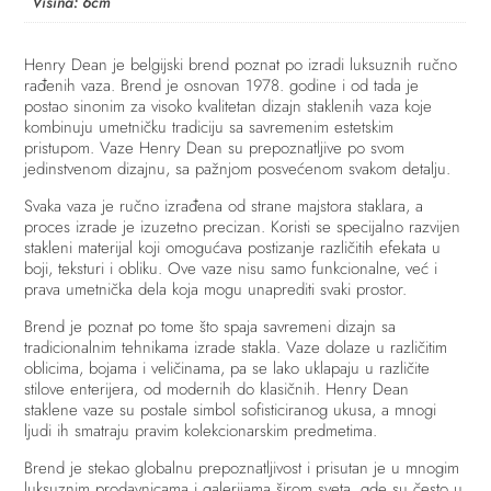
Visina: 6cm
Henry Dean je belgijski brend poznat po izradi luksuznih ručno
rađenih vaza. Brend je osnovan 1978. godine i od tada je
postao sinonim za visoko kvalitetan dizajn staklenih vaza koje
kombinuju umetničku tradiciju sa savremenim estetskim
pristupom. Vaze Henry Dean su prepoznatljive po svom
jedinstvenom dizajnu, sa pažnjom posvećenom svakom detalju.
Svaka vaza je ručno izrađena od strane majstora staklara, a
proces izrade je izuzetno precizan. Koristi se specijalno razvijen
stakleni materijal koji omogućava postizanje različitih efekata u
boji, teksturi i obliku. Ove vaze nisu samo funkcionalne, već i
prava umetnička dela koja mogu unaprediti svaki prostor.
Brend je poznat po tome što spaja savremeni dizajn sa
tradicionalnim tehnikama izrade stakla. Vaze dolaze u različitim
oblicima, bojama i veličinama, pa se lako uklapaju u različite
stilove enterijera, od modernih do klasičnih. Henry Dean
staklene vaze su postale simbol sofisticiranog ukusa, a mnogi
ljudi ih smatraju pravim kolekcionarskim predmetima.
Brend je stekao globalnu prepoznatljivost i prisutan je u mnogim
luksuznim prodavnicama i galerijama širom sveta, gde su često u