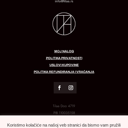
info@tilaa.rs
MOJ NALOG
POLITIKA PRIVATNOSTI
USLOVI KUPOVINE
POLITIKA REFUNDIRANJA I VRAĆANJA
Tilaa Doo 4719
PIB
110035158
MB:
21288454
Koristimo kolačiće na našoj veb stranici da bismo vam pružili