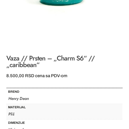
Vaza // Prsten – „Charm S6“ //
„caribbean“
8.500,00
RSD
cena sa PDV-om
BREND
Henry Dean
MATERIJAL
Pliš
DIMENZIJE