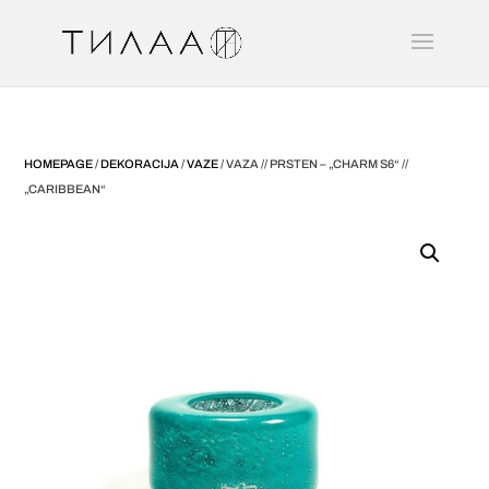
HOMEPAGE
/
DEKORACIJA
/
VAZE
/ VAZA // PRSTEN – „CHARM S6“ //
„CARIBBEAN“