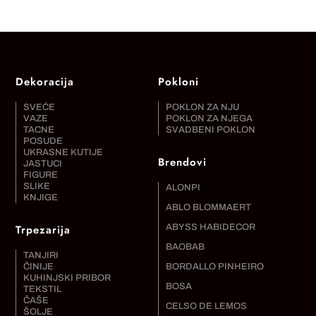
Dekoracija
Pokloni
SVEĆE
POKLON ZA NJU
VAZE
POKLON ZA NJEGA
TACNE
SVADBENI POKLON
POSUDE
UKRASNE KUTIJE
Brendovi
JASTUCI
FIGURE
SLIKE
ALONPI
KNJIGE
ABLO BLOMMAERT
Trpezarija
ABYSS HABIDECOR
BAOBAB
TANJIRI
ČINIJE
BORDALLO PINHEIRO
KUHINJSKI PRIBOR
BOSA
TEKSTIL
ČAŠE
CELSO DE LEMOS
ŠOLJE