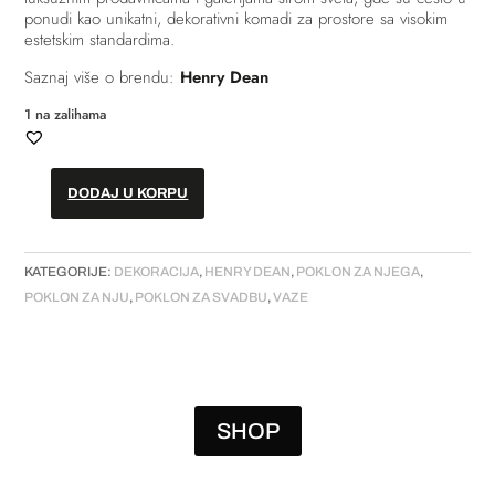
ponudi kao unikatni, dekorativni komadi za prostore sa visokim
estetskim standardima.
Saznaj više o brendu:
Henry Dean
1 na zalihama
DODAJ U KORPU
Vaza
//
Prsten
KATEGORIJE:
DEKORACIJA
,
HENRY DEAN
,
POKLON ZA NJEGA
,
–
POKLON ZA NJU
,
POKLON ZA SVADBU
,
VAZE
„Charm
S6“
//
„caribbean“
količina
SHOP