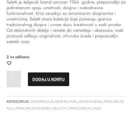
Seletti
je italijanski brend osnovan 1964. godine, prepoznatljiv po
jedinstvenom spoju umetnosti, dizajna i svakodnevne
funkcionalnosti. Kroz saradnju sa renomiranim dizajnerima i
umetnicima, Seletti stvara kolekcije koje pomeraju granice
tradicionalnog dizajna i unose dozu kreativnosti u svaki prostor.
Od dekorativnih detalja i rasvete do nameštaja i aksesoara, svaki
proizvod odlikuju originalnost, vrhunska izrada i prepoznatljiv
estetski izraz.
2 na zalihama
Vaza
DODAJ U KORPU
-
"Roses"
količina
KATEGORIJE:
DEKORACIJA
,
NEW IN
,
POKLON ZA NJEGA
,
POKLON ZA
NJU
,
POKLON ZA SVADBU
,
SELETTI
,
TRPEZARIJA
,
VAZE