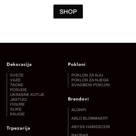
SHOP
Dekoracija
Pokloni
SVEĆE
POKLON ZA NJU
VAZE
POKLON ZA NJEGA
TACNE
SVADBENI POKLON
POSUDE
UKRASNE KUTIJE
Brendovi
JASTUCI
FIGURE
SLIKE
ALONPI
KNJIGE
ABLO BLOMMAERT
Trpezarija
ABYSS HABIDECOR
BAOBAB