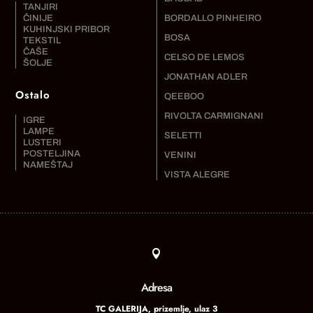
TANJIRI
ČINIJE
BORDALLO PINHEIRO
KUHINJSKI PRIBOR
BOSA
TEKSTIL
ČAŠE
CELSO DE LEMOS
ŠOLJE
JONATHAN ADLER
Ostalo
QEEBOO
RIVOLTA CARMIGNANI
IGRE
LAMPE
SELETTI
LUSTERI
POSTELJINA
VENINI
NAMEŠTAJ
VISTA ALEGRE

Adresa
TC GALERIJA, prizemlje, ulaz 3