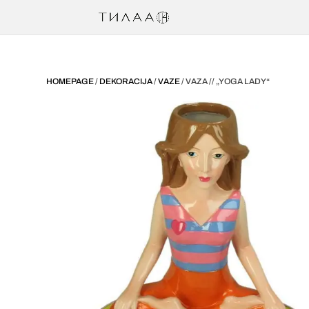
HOMEPAGE
/
DEKORACIJA
/
VAZE
/ VAZA // „YOGA LADY“