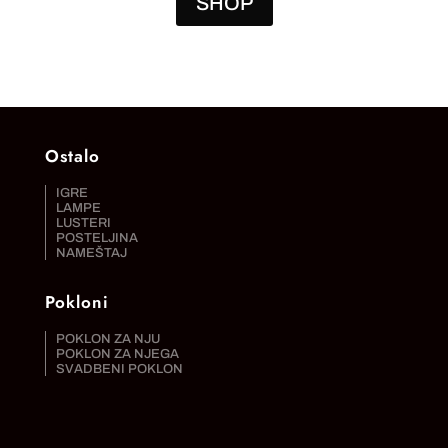
SHOP
Ostalo
IGRE
LAMPE
LUSTERI
POSTELJINA
NAMEŠTAJ
Pokloni
POKLON ZA NJU
POKLON ZA NJEGA
SVADBENI POKLON