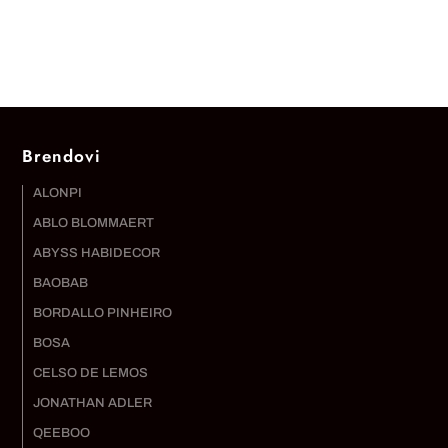
Brendovi
ALONPI
ABLO BLOMMAERT
ABYSS HABIDECOR
BAOBAB
BORDALLO PINHEIRO
BOSA
CELSO DE LEMOS
JONATHAN ADLER
QEEBOO