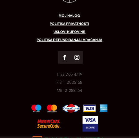
MOJ NALOG
POLITIKA PRIVATNOSTI
USLOVI KUPOVINE
POLITIKA REFUNDIRANJA I VRAĆANJA
Tilaa Doo 4719
PIB
110035158
MB:
21288454