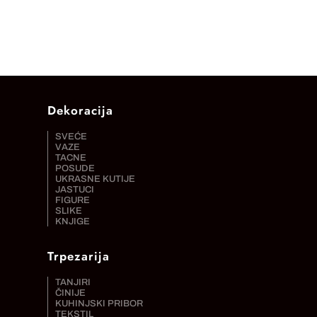
Dekoracija
SVEĆE
VAZE
TACNE
POSUDE
UKRASNE KUTIJE
JASTUCI
FIGURE
SLIKE
KNJIGE
Trpezarija
TANJIRI
ČINIJE
KUHINJSKI PRIBOR
TEKSTIL