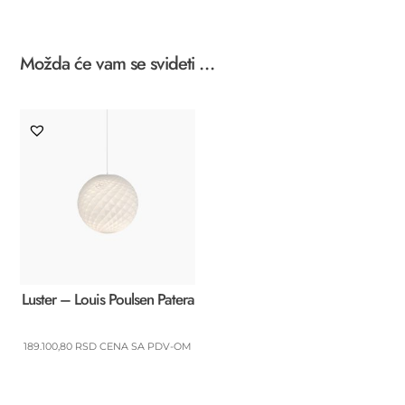
Suspension
količina
Možda će vam se svideti …
Luster – Louis Poulsen Patera
189.100,80
RSD
CENA SA PDV-OM