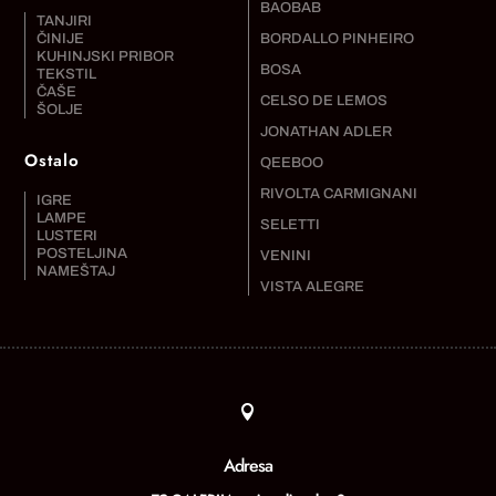
BAOBAB
TANJIRI
ČINIJE
BORDALLO PINHEIRO
KUHINJSKI PRIBOR
BOSA
TEKSTIL
ČAŠE
CELSO DE LEMOS
ŠOLJE
JONATHAN ADLER
Ostalo
QEEBOO
RIVOLTA CARMIGNANI
IGRE
LAMPE
SELETTI
LUSTERI
POSTELJINA
VENINI
NAMEŠTAJ
VISTA ALEGRE

Adresa