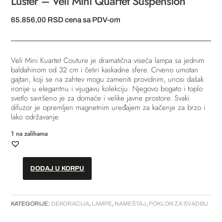
Luster – Veli Mini Quartet Suspension
65.856,00
RSD
cena sa PDV-om
Veli Mini Kuartet Couture je dramatična viseća lampa sa jednim
baldahinom od 32 cm i četiri kaskadne sfere. Crveno umotan
gajtan, koji se na zahtev mogu zameniti providnim, unosi dašak
ironije u elegantnu i vijugavu kolekciju. Njegovo bogato i toplo
svetlo savršeno je za domaće i velike javne prostore. Svaki
difuzor je opremljen magnetnim uređajem za kačenje za brzo i
lako održavanje.
1 na zalihama
DODAJ U KORPU
Luster
-
Veli
KATEGORIJE:
DEKORACIJA
,
LAMPE
,
NAMEŠTAJ
,
POKLON ZA SVADBU
Mini
Quartet