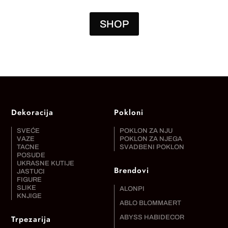
SHOP
Dekoracija
Pokloni
SVEĆE
POKLON ZA NJU
VAZE
POKLON ZA NJEGA
TACNE
SVADBENI POKLON
POSUDE
UKRASNE KUTIJE
Brendovi
JASTUCI
FIGURE
SLIKE
ALONPI
KNJIGE
ABLO BLOMMAERT
Trpezarija
ABYSS HABIDECOR