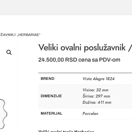
UŽAVNIK // „HERBARIAE“
Veliki ovalni poslužavnik
24.500,00
RSD
cena sa PDV-om
Vista Alegre 1824
BREND
Visina: 32 mm
Širina: 297 mm
DIMENZIJE
Dužina: 411 mm
Porcelan
MATERIJAL
Veliki ovalni tanjir Herbariae.