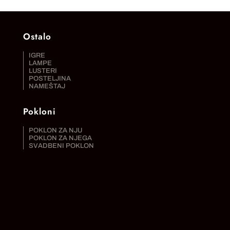
Ostalo
IGRE
LAMPE
LUSTERI
POSTELJINA
NAMEŠTAJ
Pokloni
POKLON ZA NJU
POKLON ZA NJEGA
SVADBENI POKLON