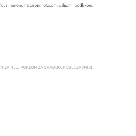
etova: makom, narcisom, lotosom, dalijom i bodljikom.
N ZA NJU
,
POKLON ZA SVADBU
,
POSLUZAVNICI
,