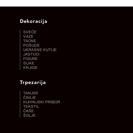
Dekoracija
SVEĆE
VAZE
TACNE
POSUDE
UKRASNE KUTIJE
JASTUCI
FIGURE
SLIKE
KNJIGE
Trpezarija
TANJIRI
ČINIJE
KUHINJSKI PRIBOR
TEKSTIL
ČAŠE
ŠOLJE