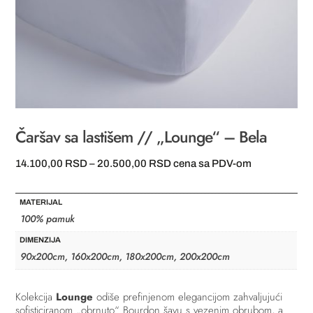
Čaršav sa lastišem // „Lounge“ – Bela
Raspon
14.100,00
RSD
–
20.500,00
RSD
cena sa PDV-om
cena:
od
MATERIJAL
14.100,00 RSD
100% pamuk
do
DIMENZIJA
20.500,00 RSD
90x200cm, 160x200cm, 180x200cm, 200x200cm
Kolekcija
Lounge
odiše prefinjenom elegancijom zahvaljujući
sofisticiranom „obrnuto“ Bourdon šavu s vezenim obrubom, a