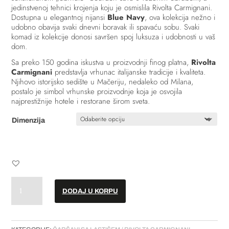
jedinstvenoj tehnici krojenja koju je osmislila Rivolta Carmignani.
Dostupna u elegantnoj nijansi
Blue Navy
, ova kolekcija nežno i
udobno obavija svaki dnevni boravak ili spavaću sobu. Svaki
komad iz kolekcije donosi savršen spoj luksuza i udobnosti u vaš
dom.
Sa preko 150 godina iskustva u proizvodnji finog platna,
Rivolta
Carmignani
predstavlja vrhunac italijanske tradicije i kvaliteta.
Njihovo istorijsko sedište u Mačeriju, nedaleko od Milana,
postalo je simbol vrhunske proizvodnje koja je osvojila
najprestižnije hotele i restorane širom sveta.
Dimenzija
Čaršav
DODAJ U KORPU
sa
lastišem
//