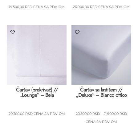
19.500,00
RSD
CENA SA PDV-OM
26.900,00
RSD
CENA SA PDV-OM
Čaršav (prekrivač) //
Čaršav sa lastišem //
„Lounge“ – Bela
„Deluxe“ – Bianco ottico
RASP
20.300,00
RSD
CENA SA PDV-OM
20.500,00
RSD
–
21.900,00
RSD
CENA:
CENA SA PDV-OM
OD
20.500