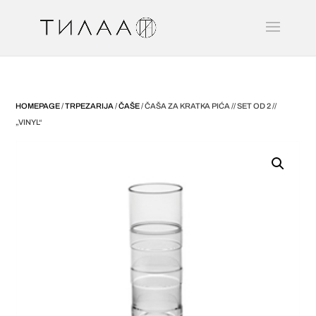
HOMEPAGE
/
TRPEZARIJA
/
ČAŠE
/ ČAŠA ZA KRATKA PIĆA // SET OD 2 //
„VINYL“