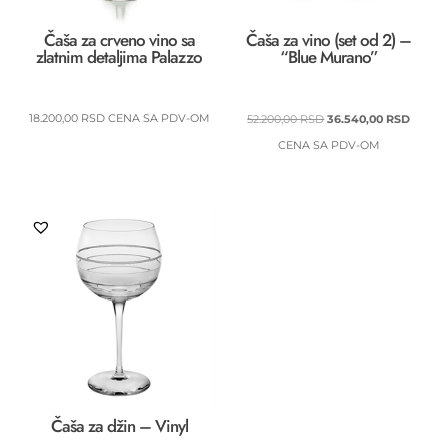
Čaša za crveno vino sa
Čaša za vino (set od 2) –
zlatnim detaljima Palazzo
“Blue Murano”
ORIGINALNA
TREN
18.200,00
RSD
CENA SA PDV-OM
52.200,00
RSD
36.540,00
RSD
CENA
CENA
CENA SA PDV-OM
JE
JE:
BILA:
36.540
52.200,00 RSD.
Čaša za džin – Vinyl