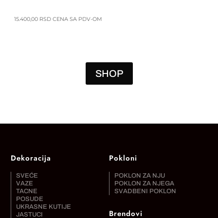
15.400,00
RSD
CENA SA PDV-OM
SHOP
Dekoracija
Pokloni
SVEĆE
POKLON ZA NJU
VAZE
POKLON ZA NJEGA
TACNE
SVADBENI POKLON
POSUDE
UKRASNE KUTIJE
Brendovi
JASTUCI