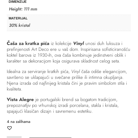
DIMENZIJE
Height: 111 mm
MATERIJAL
30% kristal
Čaša za kratka pića
iz kolekcije
Vinyl
unosi duh luksuza i
prefinjenosti Art Deco ere u vaš dom. Inspirisana sofisticiranošću
koktel barova iz 1930-ih, ova čaša kombinuje jedinstveni oblik i
karakter sa dekoracijom koja osigurava skladnost celog seta.
Idealna za serviranje kratkih pića,
Vinyl
čaša odiše elegancijom,
savršeno se uklapajući u svečane prilike ili intimna okupljanja.
Njena izrada od najfinijeg kristala čini je pravim simbolom stila i
kvaliteta.
Vista Alegre
je portugalski brend sa bogatom tradicijom,
prepoznatljiv po vrhunskoj izradi porcelana, stakla i kristala,
spajajući klasičan dizajn i savremenu estetiku.
4 na zalihama