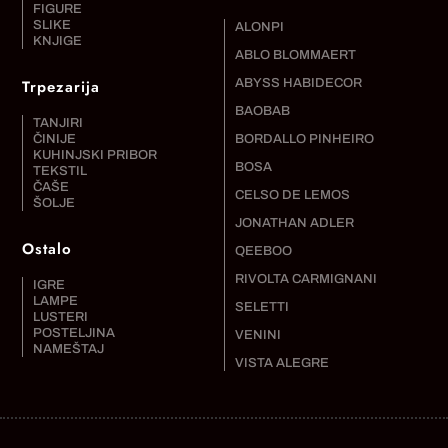
FIGURE
SLIKE
ALONPI
KNJIGE
ABLO BLOMMAERT
Trpezarija
ABYSS HABIDECOR
BAOBAB
TANJIRI
ČINIJE
BORDALLO PINHEIRO
KUHINJSKI PRIBOR
BOSA
TEKSTIL
ČAŠE
CELSO DE LEMOS
ŠOLJE
JONATHAN ADLER
Ostalo
QEEBOO
RIVOLTA CARMIGNANI
IGRE
LAMPE
SELETTI
LUSTERI
POSTELJINA
VENINI
NAMEŠTAJ
VISTA ALEGRE