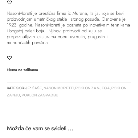
NasonMoretti je prestižna firma iz Murana, Italija, koja se bavi
proizvodnjom umetničkog stakla i stonog posuđa.
Osnovana je
1923. godine. NasonMoretti je poznata po inovativnim tehnikama
i bogatoj paleti boja. Njihovi proizvodi odlikuju se
prepoznatljivim teksturama poput uvrnutih, prugastih i
mehurićastih površina.
Nema na zalihama
KATEGORIJE:
ČAŠE
,
NASON MORETTI
,
POKLON ZA NJEGA
,
POKLON
ZA NJU
,
POKLON ZA SVADBU
Možda će vam se svideti …