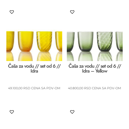
Čaša za vodu // set od 6 //
Čaša za vodu // set od 6 //
Idra
Idra – Yellow
49.100,00
RSD
CENA SA PDV-OM
40.800,00
RSD
CENA SA PDV-OM