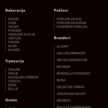
Dekoracija
Pokloni
SVEĆE
POKLON ZA NJU
VAZE
POKLON ZA NJEGA
TACNE
SVADBENI POKLON
POSUDE
UKRASNE KUTIJE
Brendovi
JASTUCI
FIGURE
SLIKE
ALONPI
KNJIGE
ABLO BLOMMAERT
Trpezarija
ABYSS HABIDECOR
BAOBAB
TANJIRI
ČINIJE
BORDALLO PINHEIRO
KUHINJSKI PRIBOR
BOSA
TEKSTIL
ČAŠE
CELSO DE LEMOS
ŠOLJE
JONATHAN ADLER
Ostalo
QEEBOO
RIVOLTA CARMIGNANI