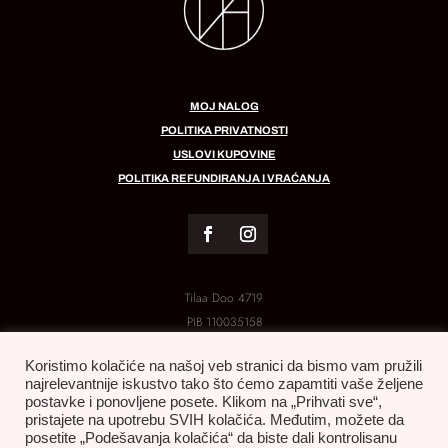
MOJ NALOG
POLITIKA PRIVATNOSTI
USLOVI KUPOVINE
POLITIKA REFUNDIRANJA I VRAĆANJA
Tilaa Doo 4719
PIB
110035158
MB:
21288454
Koristimo kolačiće na našoj veb stranici da bismo vam pružili
najrelevantnije iskustvo tako što ćemo zapamtiti vaše željene
postavke i ponovljene posete. Klikom na „Prihvati sve“,
pristajete na upotrebu SVIH kolačića. Međutim, možete da
posetite „Podešavanja kolačića“ da biste dali kontrolisanu