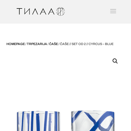
HOMEPAGE
/
TRPEZARIJA
/
ČAŠE
/ ČAŠE // SET OD 2 // CYRCUS – BLUE