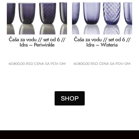
Čaša za vodu // set od 6 //
Čaša za vodu // set od 6 //
Idra – Periwinkle
Idra – Wisteria
40.800,00
RSD
CENA SA PDV-OM
40.800,00
RSD
CENA SA PDV-OM
SHOP