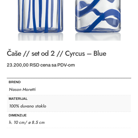
Čaše // set od 2 // Cyrcus – Blue
23.200,00
RSD
cena sa PDV-om
BREND
Nason Moretti
MATERIJAL
100% duvano staklo
DIMENZIJE
h. 10 cm/ ø 8.5 cm