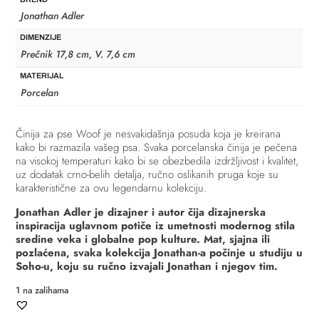
Jonathan Adler
DIMENZIJE
Prečnik 17,8 cm, V. 7,6 cm
MATERIJAL
Porcelan
Činija za pse Woof je nesvakidašnja posuda koja je kreirana
kako bi razmazila vašeg psa. Svaka porcelanska činija je pečena
na visokoj temperaturi kako bi se obezbedila izdržljivost i kvalitet,
uz dodatak crno-belih detalja, ručno oslikanih pruga koje su
karakteristične za ovu legendarnu kolekciju.
Jonathan Adler je dizajner i autor čija dizajnerska
inspiracija uglavnom potiče iz umetnosti modernog stila
sredine veka i globalne pop kulture. Mat, sjajna ili
pozlaćena, svaka kolekcija Jonathan-a počinje u studiju u
Soho-u, koju su ručno izvajali Jonathan i njegov tim.
1 na zalihama