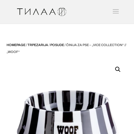
HOMEPAGE
/
TRPEZARIJA
/
POSUDE
/ ČINIJA ZA PSE – „VICE COLLECTION“ //
„WOOF“