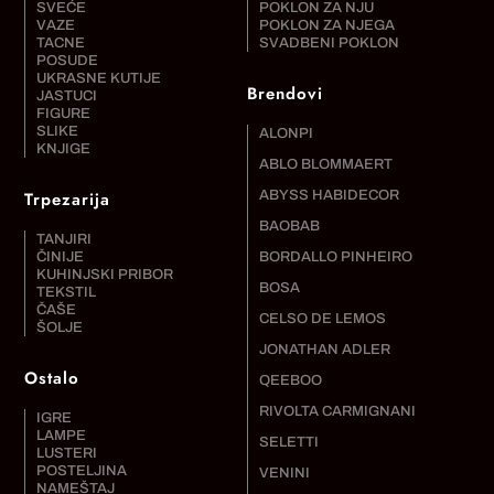
SVEĆE
POKLON ZA NJU
VAZE
POKLON ZA NJEGA
TACNE
SVADBENI POKLON
POSUDE
UKRASNE KUTIJE
Brendovi
JASTUCI
FIGURE
SLIKE
ALONPI
KNJIGE
ABLO BLOMMAERT
Trpezarija
ABYSS HABIDECOR
BAOBAB
TANJIRI
ČINIJE
BORDALLO PINHEIRO
KUHINJSKI PRIBOR
BOSA
TEKSTIL
ČAŠE
CELSO DE LEMOS
ŠOLJE
JONATHAN ADLER
Ostalo
QEEBOO
RIVOLTA CARMIGNANI
IGRE
LAMPE
SELETTI
LUSTERI
POSTELJINA
VENINI
NAMEŠTAJ