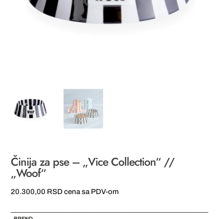
Činija za pse – „Vice Collection“ //
„Woof“
20.300,00
RSD
cena sa PDV-om
BREND