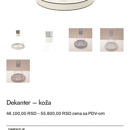
Dekanter – koža
Raspon
49.100,00
RSD
–
55.800,00
RSD
cena sa PDV-om
cena:
od
DIMENZIJE