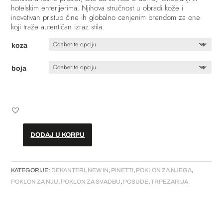
hotelskim enterijerima. Njihova stručnost u obradi kože i
inovativan pristup čine ih globalno cenjenim brendom za one
koji traže autentičan izraz stila.
koza
boja
DODAJ U KORPU
Dekanter
-
koža
KATEGORIJE:
DEKANTERI
,
NEW IN
,
PINETTI
,
POKLON ZA NJEGA
,
količina
POKLON ZA NJU
,
POKLON ZA SVADBU
,
POSUDE
,
TRPEZARIJA