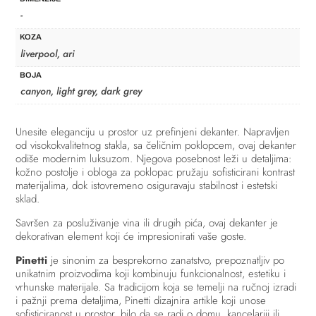
49.100,00 RSD
-
do
KOZA
55.800,00 RSD
liverpool, ari
BOJA
canyon, light grey, dark grey
Unesite eleganciju u prostor uz prefinjeni dekanter. Napravljen
od visokokvalitetnog stakla, sa čeličnim poklopcem, ovaj dekanter
odiše modernim luksuzom. Njegova posebnost leži u detaljima:
kožno postolje i obloga za poklopac pružaju sofisticirani kontrast
materijalima, dok istovremeno osiguravaju stabilnost i estetski
sklad.
Savršen za posluživanje vina ili drugih pića, ovaj dekanter je
dekorativan element koji će impresionirati vaše goste.
Pinetti
je sinonim za besprekorno zanatstvo, prepoznatljiv po
unikatnim proizvodima koji kombinuju funkcionalnost, estetiku i
vrhunske materijale. Sa tradicijom koja se temelji na ručnoj izradi
i pažnji prema detaljima, Pinetti dizajnira artikle koji unose
sofisticiranost u prostor, bilo da se radi o domu, kancelariji ili