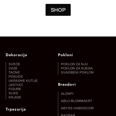
SHOP
Dekoracija
Pokloni
SVEĆE
POKLON ZA NJU
VAZE
POKLON ZA NJEGA
TACNE
SVADBENI POKLON
POSUDE
UKRASNE KUTIJE
Brendovi
JASTUCI
FIGURE
SLIKE
ALONPI
KNJIGE
ABLO BLOMMAERT
Trpezarija
ABYSS HABIDECOR
BAOBAB