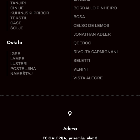
TANJIRI
ČINIJE
BORDALLO PINHEIRO
KUHINJSKI PRIBOR
BOSA
TEKSTIL
ČAŠE
CELSO DE LEMOS
ŠOLJE
JONATHAN ADLER
Ostalo
QEEBOO
RIVOLTA CARMIGNANI
IGRE
LAMPE
SELETTI
LUSTERI
POSTELJINA
VENINI
NAMEŠTAJ
VISTA ALEGRE

Adresa
TC GALERIJA, prizemlje, ulaz 3