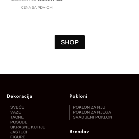
CENA
CENA
CENA SA PDV-OM
JE
JE:
BILA:
85.500,00 RSD.
126.000,00 RSD.
SHOP
Dekoracija
Pokloni
SVEĆE
POKLON ZA NJU
VAZE
POKLON ZA NJEGA
TACNE
SVADBENI POKLON
POSUDE
UKRASNE KUTIJE
Brendovi
JASTUCI
FIGURE