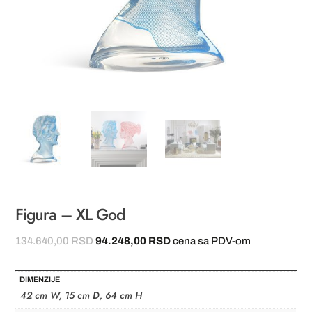
Figura – XL God
Originalna
Trenutna
134.640,00
RSD
94.248,00
RSD
cena sa PDV-om
cena
cena
je
je:
DIMENZIJE
bila:
94.248,00 RSD.
42 cm W, 15 cm D, 64 cm H
134.640,00 RSD.