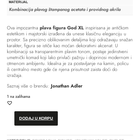
MATERIJAL
Kombinacija plavog štampanog acetata i providnog akrila
Ova impozantna
plava figura God XL
inspirisana je antičkom
estetikom i majstorski izrađena da unese klasičnu eleganciju u
prostor. Sa precizno oblikovanim detaljima koji odražavaju snažan
karakter, figura se ističe kao moćan dekorativni akcenat. U
kombinaciji sa transparentnim plavim tonom, postaje jedinstveni
umetnički komad koji lako privlači pažnju i doprinosi modernom i
otmenom ambijentu. Idealna je za postavljanje na kamin, policu
ili centralno mesto gde će njena prisutnost zaista doći do
izražaja.
Saznaj više o brendu:
Jonathan Adler
1 na zalihama
DODAJ U KORPU
Figura
-
XL