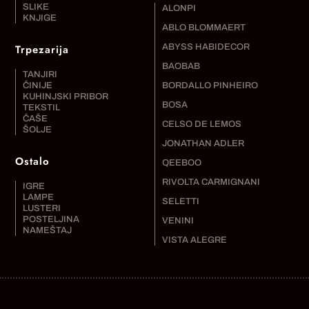
SLIKE
ALONPI
KNJIGE
ABLO BLOMMAERT
Trpezarija
ABYSS HABIDECOR
BAOBAB
TANJIRI
ČINIJE
BORDALLO PINHEIRO
KUHINJSKI PRIBOR
BOSA
TEKSTIL
ČAŠE
CELSO DE LEMOS
ŠOLJE
JONATHAN ADLER
Ostalo
QEEBOO
RIVOLTA CARMIGNANI
IGRE
LAMPE
SELETTI
LUSTERI
POSTELJINA
VENINI
NAMEŠTAJ
VISTA ALEGRE