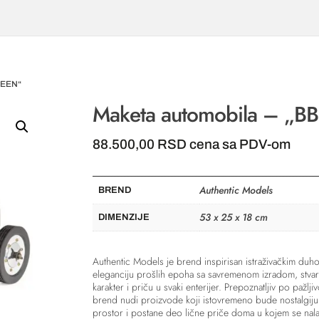
REEN“
Maketa automobila – „BB
88.500,00
RSD
cena sa PDV-om
Authentic Models
BREND
53 x 25 x 18 cm
DIMENZIJE
Authentic Models je brend inspirisan istraživačkim duh
eleganciju prošlih epoha sa savremenom izradom, stvara
karakter i priču u svaki enterijer. Prepoznatljiv po pažlji
brend nudi proizvode koji istovremeno bude nostalgiju 
prostor i postane deo lične priče doma u kojem se nala