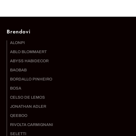
Brendovi
ALONPI
ABLO BLOMMAERT
ABYSS HABIDECOR
BAOBAB
BORDALLO PINHEIRO
BOSA
CELSO DE LEMOS
JONATHAN ADLER
QEEBOO
RIVOLTA CARMIGNANI
SELETTI