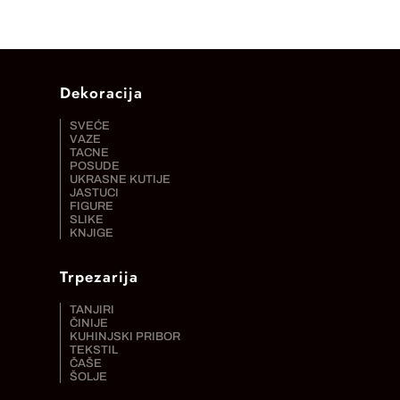
Dekoracija
SVEĆE
VAZE
TACNE
POSUDE
UKRASNE KUTIJE
JASTUCI
FIGURE
SLIKE
KNJIGE
Trpezarija
TANJIRI
ČINIJE
KUHINJSKI PRIBOR
TEKSTIL
ČAŠE
ŠOLJE