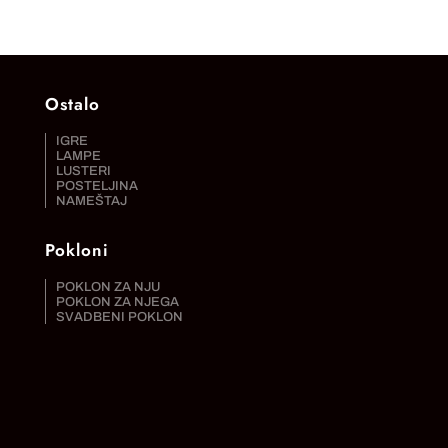
Ostalo
IGRE
LAMPE
LUSTERI
POSTELJINA
NAMEŠTAJ
Pokloni
POKLON ZA NJU
POKLON ZA NJEGA
SVADBENI POKLON