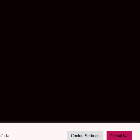
a“ da
Cookie Settings
Prihvati Sve