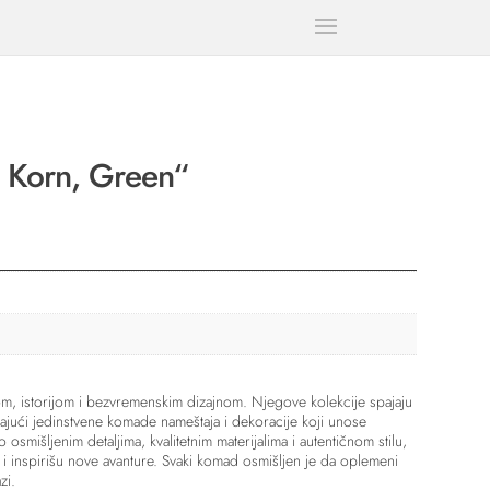
 Korn, Green“
om, istorijom i bezvremenskim dizajnom. Njegove kolekcije spajaju
jući jedinstvene komade nameštaja i dekoracije koji unose
vo osmišljenim detaljima, kvalitetnim materijalima i autentičnom stilu,
i inspirišu nove avanture. Svaki komad osmišljen je da oplemeni
zi.