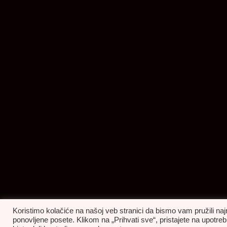
Koristimo kolačiće na našoj veb stranici da bismo vam pružili naj
ponovljene posete. Klikom na „Prihvati sve“, pristajete na upot