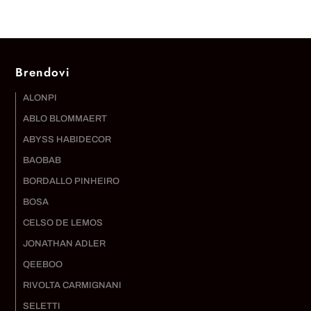
Brendovi
ALONPI
ABLO BLOMMAERT
ABYSS HABIDECOR
BAOBAB
BORDALLO PINHEIRO
BOSA
CELSO DE LEMOS
JONATHAN ADLER
QEEBOO
RIVOLTA CARMIGNANI
SELETTI