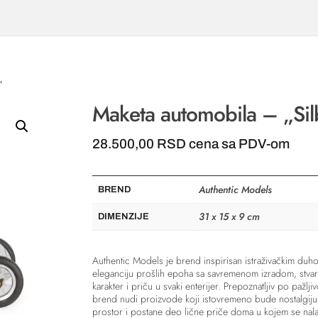
“
Maketa automobila – „Sil
28.500,00
RSD
cena sa PDV-om
Authentic Models
BREND
31 x 15 x 9 cm
DIMENZIJE
Authentic Models je brend inspirisan istraživačkim duh
eleganciju prošlih epoha sa savremenom izradom, stvara
karakter i priču u svaki enterijer. Prepoznatljiv po pažlji
brend nudi proizvode koji istovremeno bude nostalgiju 
prostor i postane deo lične priče doma u kojem se nala