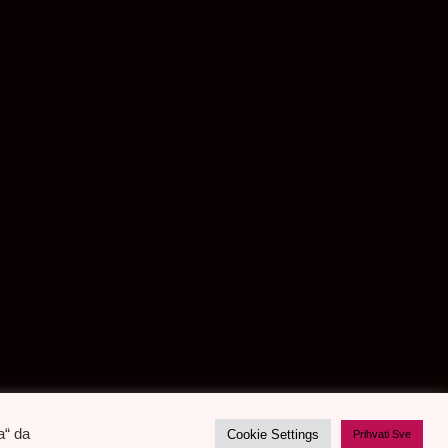
a“ da
Cookie Settings
Prihvati Sve