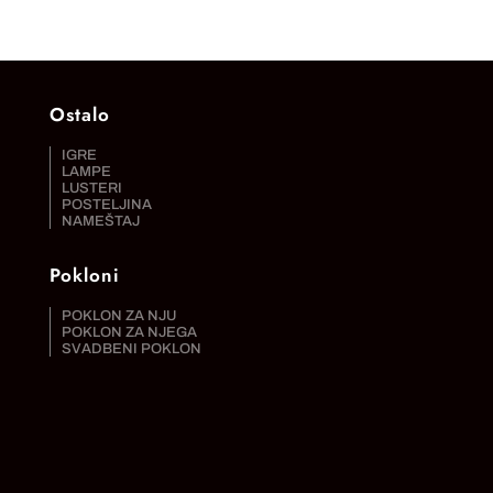
Ostalo
IGRE
LAMPE
LUSTERI
POSTELJINA
NAMEŠTAJ
Pokloni
POKLON ZA NJU
POKLON ZA NJEGA
SVADBENI POKLON