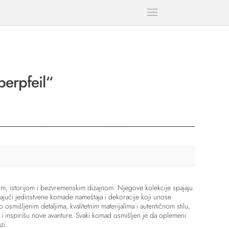
berpfeil“
om, istorijom i bezvremenskim dizajnom. Njegove kolekcije spajaju
jući jedinstvene komade nameštaja i dekoracije koji unose
vo osmišljenim detaljima, kvalitetnim materijalima i autentičnom stilu,
i inspirišu nove avanture. Svaki komad osmišljen je da oplemeni
zi.