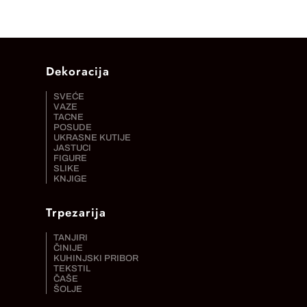
Dekoracija
SVEĆE
VAZE
TACNE
POSUDE
UKRASNE KUTIJE
JASTUCI
FIGURE
SLIKE
KNJIGE
Trpezarija
TANJIRI
ČINIJE
KUHINJSKI PRIBOR
TEKSTIL
ČAŠE
ŠOLJE