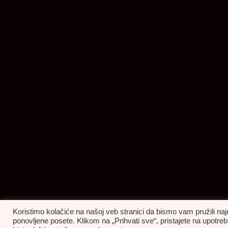
Koristimo kolačiće na našoj veb stranici da bismo vam pružili naj
ponovljene posete. Klikom na „Prihvati sve“, pristajete na upot