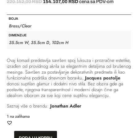
Originalna
Trenutna
220.152,00
RSD
154.107,00
RSD
cena sa PDV-om
cena
cena
je
je:
BOJA
bila:
154.107,00 RSD.
Brass/Clear
220.152,00 RSD.
DIMENZIJE
35.5cm W, 35.5cm D, 102cm H
Ovaj komad predstavlja savršen spoj luksuza i prozračne estetike,
izrađen od providnog akrila sa elegantnim detaljima od brušenog
mesinga. Savršen za postavljanje dekorativnih predmeta ili kao
funkcionalna podrška dnevnom boravku,
Jacques postolje
donosi suptilan glamur i dodatni nivo stila. Bez obzira gde ga
postavite, njegova transparentnost i moderni dizajn čine ga
idealnim izborom za sve koji cene suptilnu eleganciju.
Saznaj više o brendu:
Jonathan Adler
1 na zalihama