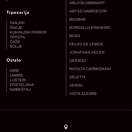
ABLO BLOMMAERT
Trpezarija
ABYSS HABIDECOR
BAOBAB
TANJIRI
ČINIJE
BORDALLO PINHEIRO
KUHINJSKI PRIBOR
BOSA
TEKSTIL
ČAŠE
CELSO DE LEMOS
ŠOLJE
JONATHAN ADLER
Ostalo
QEEBOO
RIVOLTA CARMIGNANI
IGRE
LAMPE
SELETTI
LUSTERI
POSTELJINA
VENINI
NAMEŠTAJ
VISTA ALEGRE
