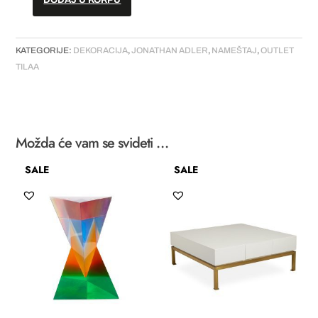
DODAJ U KORPU
Postolje
-
Jacques
KATEGORIJE:
DEKORACIJA
,
JONATHAN ADLER
,
NAMEŠTAJ
,
OUTLET
količina
TILAA
Možda će vam se svideti …
SALE
SALE