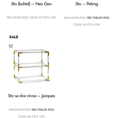
Sto (koktel) – Neo Geo
Sto – Peking
ORIGINALNA
TREN
185.400,00
RSD
CENA SA PDV-OM
262.440,00
RSD
183.708,00
RSD
CENA
CENA
CENA SA PDV-OM
JE
JE:
SALE
BILA:
183.7
262.440,00 RSD.
Sto sa dva nivoa – Jacques
ORIGINALNA
TRENUTNA
258.240,00
RSD
180.768,00
RSD
CENA
CENA
CENA SA PDV-OM