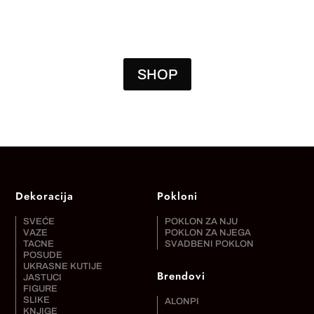
JE
JE:
BILA:
180.768,00 RSD.
258.240,00 RSD.
SHOP
Dekoracija
Pokloni
SVEĆE
POKLON ZA NJU
VAZE
POKLON ZA NJEGA
TACNE
SVADBENI POKLON
POSUDE
UKRASNE KUTIJE
Brendovi
JASTUCI
FIGURE
SLIKE
ALONPI
KNJIGE