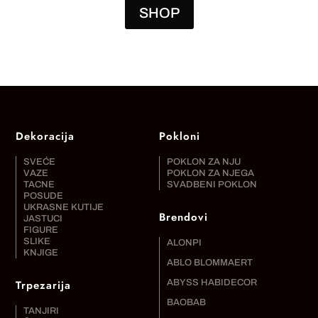
SHOP
Dekoracija
Pokloni
SVEĆE
POKLON ZA NJU
VAZE
POKLON ZA NJEGA
TACNE
SVADBENI POKLON
POSUDE
UKRASNE KUTIJE
Brendovi
JASTUCI
FIGURE
SLIKE
ALONPI
KNJIGE
ABLO BLOMMAERT
Trpezarija
ABYSS HABIDECOR
BAOBAB
TANJIRI