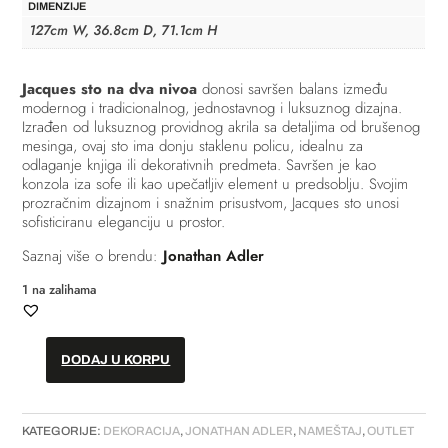
DIMENZIJE
127cm W, 36.8cm D, 71.1cm H
Jacques sto na dva nivoa
donosi savršen balans između
modernog i tradicionalnog, jednostavnog i luksuznog dizajna.
Izrađen od luksuznog providnog akrila sa detaljima od brušenog
mesinga, ovaj sto ima donju staklenu policu, idealnu za
odlaganje knjiga ili dekorativnih predmeta. Savršen je kao
konzola iza sofe ili kao upečatljiv element u predsoblju. Svojim
prozračnim dizajnom i snažnim prisustvom, Jacques sto unosi
sofisticiranu eleganciju u prostor.
Saznaj više o brendu:
Jonathan Adler
1 na zalihama
DODAJ U KORPU
Sto
sa
dva
KATEGORIJE:
DEKORACIJA
,
JONATHAN ADLER
,
NAMEŠTAJ
,
OUTLET
nivoa