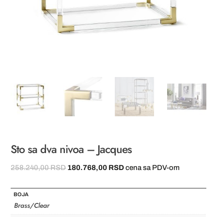
Sto sa dva nivoa – Jacques
Originalna
Trenutna
258.240,00
RSD
180.768,00
RSD
cena sa PDV-om
cena
cena
je
je:
BOJA
bila:
180.768,00 RSD.
Brass/Clear
258.240,00 RSD.