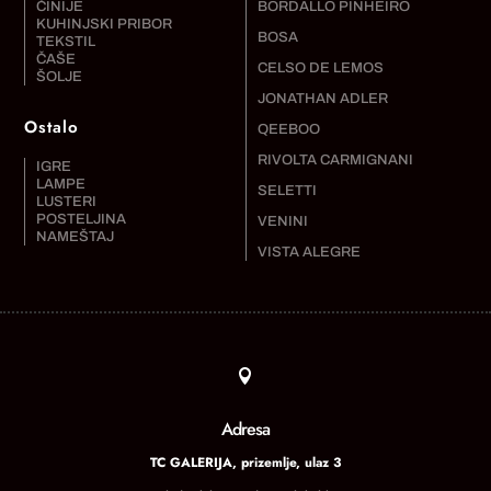
ČINIJE
BORDALLO PINHEIRO
KUHINJSKI PRIBOR
BOSA
TEKSTIL
ČAŠE
CELSO DE LEMOS
ŠOLJE
JONATHAN ADLER
Ostalo
QEEBOO
RIVOLTA CARMIGNANI
IGRE
LAMPE
SELETTI
LUSTERI
POSTELJINA
VENINI
NAMEŠTAJ
VISTA ALEGRE

Adresa
TC GALERIJA, prizemlje, ulaz 3