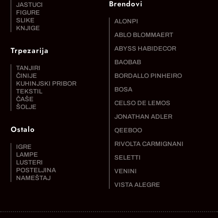
Brendovi
JASTUCI
FIGURE
SLIKE
ALONPI
KNJIGE
ABLO BLOMMAERT
Trpezarija
ABYSS HABIDECOR
BAOBAB
TANJIRI
ČINIJE
BORDALLO PINHEIRO
KUHINJSKI PRIBOR
BOSA
TEKSTIL
ČAŠE
CELSO DE LEMOS
ŠOLJE
JONATHAN ADLER
Ostalo
QEEBOO
RIVOLTA CARMIGNANI
IGRE
LAMPE
SELETTI
LUSTERI
POSTELJINA
VENINI
NAMEŠTAJ
VISTA ALEGRE