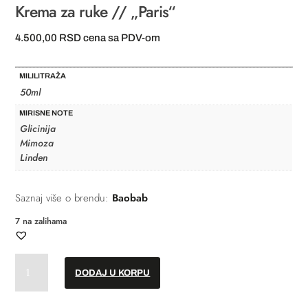
Krema za ruke // „Paris“
4.500,00
RSD
cena sa PDV-om
MILILITRAŽA
50ml
MIRISNE NOTE
Glicinija
Mimoza
Linden
Saznaj više o brendu:
Baobab
7 na zalihama
Krema
DODAJ U KORPU
za
ruke