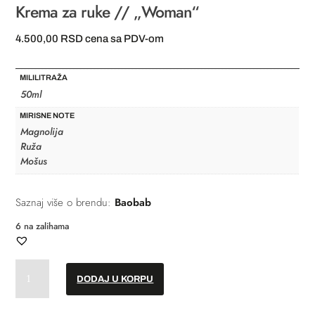
Krema za ruke // „Woman“
4.500,00
RSD
cena sa PDV-om
MILILITRAŽA
50ml
MIRISNE NOTE
Magnolija
Ruža
Mošus
Saznaj više o brendu:
Baobab
6 na zalihama
Krema
DODAJ U KORPU
za
ruke