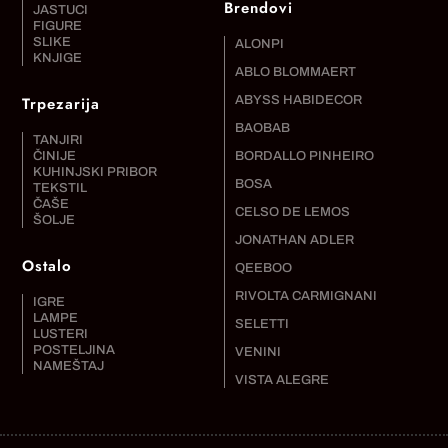
Brendovi
JASTUCI
FIGURE
SLIKE
ALONPI
KNJIGE
ABLO BLOMMAERT
Trpezarija
ABYSS HABIDECOR
BAOBAB
TANJIRI
ČINIJE
BORDALLO PINHEIRO
KUHINJSKI PRIBOR
BOSA
TEKSTIL
ČAŠE
CELSO DE LEMOS
ŠOLJE
JONATHAN ADLER
Ostalo
QEEBOO
RIVOLTA CARMIGNANI
IGRE
LAMPE
SELETTI
LUSTERI
POSTELJINA
VENINI
NAMEŠTAJ
VISTA ALEGRE