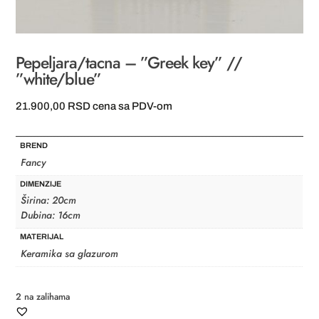
Pepeljara/tacna – ”Greek key” //
”white/blue”
21.900,00
RSD
cena sa PDV-om
BREND
Fancy
DIMENZIJE
Širina: 20cm
Dubina: 16cm
MATERIJAL
Keramika sa glazurom
2 na zalihama