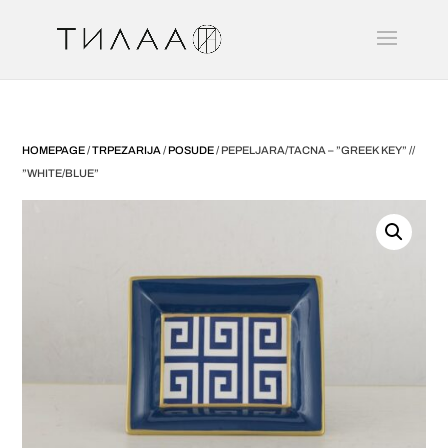
HOMEPAGE
/
TRPEZARIJA
/
POSUDE
/ PEPELJARA/TACNA – ”GREEK KEY” //
”WHITE/BLUE”