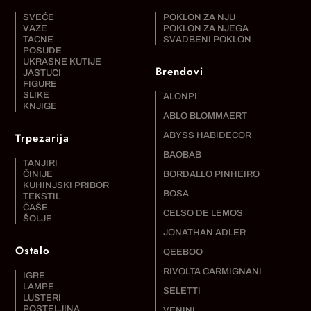
SVEĆE
POKLON ZA NJU
VAZE
POKLON ZA NJEGA
TACNE
SVADBENI POKLON
POSUDE
UKRASNE KUTIJE
Brendovi
JASTUCI
FIGURE
SLIKE
ALONPI
KNJIGE
ABLO BLOMMAERT
Trpezarija
ABYSS HABIDECOR
BAOBAB
TANJIRI
ČINIJE
BORDALLO PINHEIRO
KUHINJSKI PRIBOR
BOSA
TEKSTIL
ČAŠE
CELSO DE LEMOS
ŠOLJE
JONATHAN ADLER
Ostalo
QEEBOO
RIVOLTA CARMIGNANI
IGRE
LAMPE
SELETTI
LUSTERI
POSTELJINA
VENINI