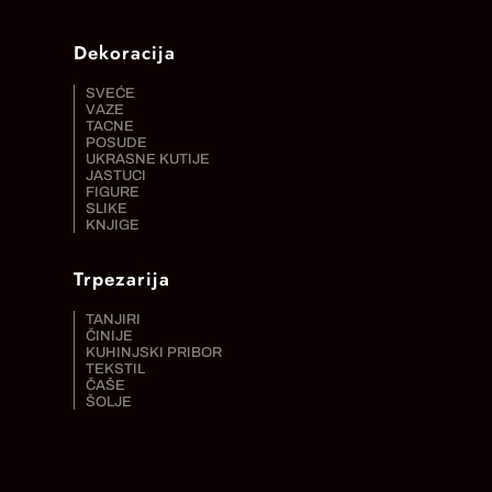
Dekoracija
SVEĆE
VAZE
TACNE
POSUDE
UKRASNE KUTIJE
JASTUCI
FIGURE
SLIKE
KNJIGE
Trpezarija
TANJIRI
ČINIJE
KUHINJSKI PRIBOR
TEKSTIL
ČAŠE
ŠOLJE