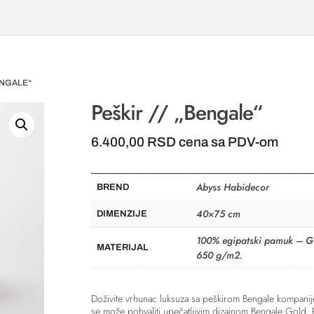
BENGALE“
Peškir // „Bengale“
6.400,00
RSD
cena sa PDV-om
Abyss Habidecor
BREND
40×75 cm
DIMENZIJE
100% egipatski pamuk – G
MATERIJAL
650 g/m2.
Doživite vrhunac luksuza sa peškirom Bengale kompanije 
se može pohvaliti upečatljivim dizajnom Bengale Gold. P