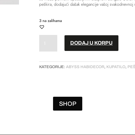
peškira, dodajući dašak elegancije vašoj svakodnevnoj r
3 na zalihama
Peškir
DODAJ U KORPU
//
"Bengale"
količina
KATEGORIJE:
ABYSS HABIDECOR
,
KUPATILO
,
PEŠ
SHOP