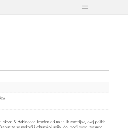
iza
Abyss & Habidecor. Izrađen od najfinijih materijala, ovaj peškir
repustite se mekoći i vrhunskoj upijajućoj moći ovog izvrsnog