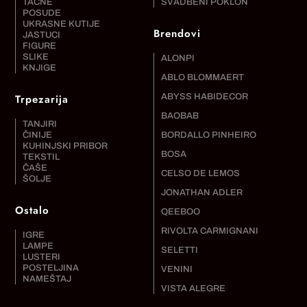
TACNE
SVADBENI POKLON
POSUDE
UKRASNE KUTIJE
Brendovi
JASTUCI
FIGURE
SLIKE
ALONPI
KNJIGE
ABLO BLOMMAERT
Trpezarija
ABYSS HABIDECOR
BAOBAB
TANJIRI
ČINIJE
BORDALLO PINHEIRO
KUHINJSKI PRIBOR
BOSA
TEKSTIL
ČAŠE
CELSO DE LEMOS
ŠOLJE
JONATHAN ADLER
Ostalo
QEEBOO
RIVOLTA CARMIGNANI
IGRE
LAMPE
SELETTI
LUSTERI
POSTELJINA
VENINI
NAMEŠTAJ
VISTA ALEGRE