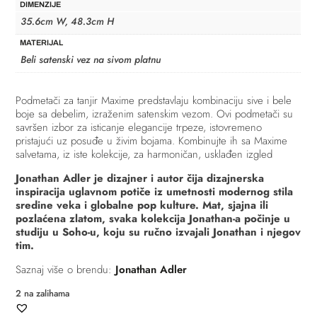
DIMENZIJE
35.6cm W, 48.3cm H
MATERIJAL
Beli satenski vez na sivom platnu
Podmetači za tanjir Maxime predstavlaju kombinaciju sive i bele
boje sa debelim, izraženim satenskim vezom. Ovi podmetači su
savršen izbor za isticanje elegancije trpeze, istovremeno
pristajući uz posuđe u živim bojama. Kombinujte ih sa Maxime
salvetama, iz iste kolekcije, za harmoničan, usklađen izgled
Jonathan Adler je dizajner i autor čija dizajnerska
inspiracija uglavnom potiče iz umetnosti modernog stila
sredine veka i globalne pop kulture. Mat, sjajna ili
pozlaćena zlatom, svaka kolekcija Jonathan-a počinje u
studiju u Soho-u, koju su ručno izvajali Jonathan i njegov
tim.
Saznaj više o brendu:
Jonathan Adler
2 na zalihama