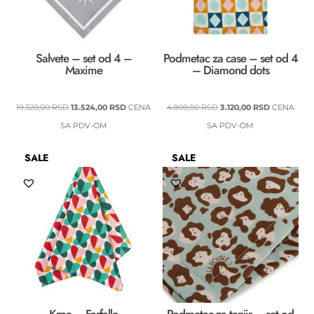
Salvete – set od 4 –
Podmetac za case – set od 4
Maxime
– Diamond dots
ORIGINALNA
TRENUTNA
ORIGINALNA
TRENUTNA
19.320,00
RSD
13.524,00
RSD
CENA
4.800,00
RSD
3.120,00
RSD
CENA
CENA
CENA
CENA
CENA
SA PDV-OM
SA PDV-OM
JE
JE:
JE
JE:
SALE
SALE
BILA:
13.524,00 RSD.
BILA:
3.120,00 RS
19.320,00 RSD.
4.800,00 RSD.