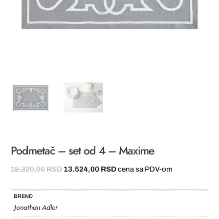
Podmetač – set od 4 – Maxime
Originalna
Trenutna
19.320,00
RSD
13.524,00
RSD
cena sa PDV-om
cena
cena
je
je:
BREND
bila:
13.524,00 RSD.
Jonathan Adler
19.320,00 RSD.