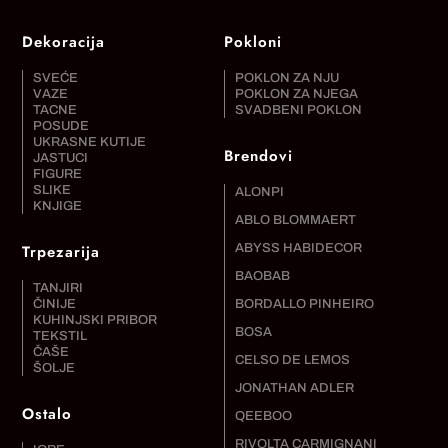
Dekoracija
Pokloni
SVEĆE
POKLON ZA NJU
VAZE
POKLON ZA NJEGA
TACNE
SVADBENI POKLON
POSUDE
UKRASNE KUTIJE
Brendovi
JASTUCI
FIGURE
SLIKE
ALONPI
KNJIGE
ABLO BLOMMAERT
Trpezarija
ABYSS HABIDECOR
BAOBAB
TANJIRI
ČINIJE
BORDALLO PINHEIRO
KUHINJSKI PRIBOR
BOSA
TEKSTIL
ČAŠE
CELSO DE LEMOS
ŠOLJE
JONATHAN ADLER
Ostalo
QEEBOO
RIVOLTA CARMIGNANI