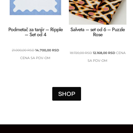
Podmetač za tanjir – Ripple
Salveta – set od 6 – Puzzle
– Set od 4
Rose
ORIGINALNA
TRENUTNA
21.000,00
RSD
14.700,00
RSD
ORIGINALNA
TRENUTN
18.720,00
RSD
12.168,00
RSD
CENA
CENA
CENA
CENA SA PDV-OM
CENA
CENA
SA PDV-OM
JE
JE:
JE
JE:
BILA:
14.700,00 RSD.
BILA:
12.168,00 R
21.000,00 RSD.
18.720,00 RSD.
SHOP