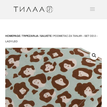
HOMEPAGE
/
TRPEZARIJA
/
SALVETE
/ PODMETAC ZA TANJIR – SET OD 2 –
LADY LEO