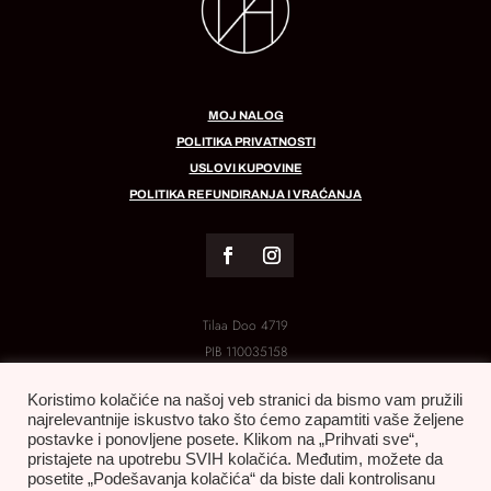
MOJ NALOG
POLITIKA PRIVATNOSTI
USLOVI KUPOVINE
POLITIKA REFUNDIRANJA I VRAĆANJA
Tilaa Doo 4719
PIB
110035158
MB:
21288454
Koristimo kolačiće na našoj veb stranici da bismo vam pružili
najrelevantnije iskustvo tako što ćemo zapamtiti vaše željene
postavke i ponovljene posete. Klikom na „Prihvati sve“,
pristajete na upotrebu SVIH kolačića. Međutim, možete da
posetite „Podešavanja kolačića“ da biste dali kontrolisanu