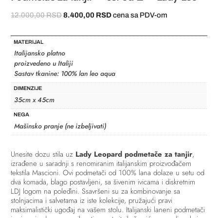
Originalna
Trenutna
12.000,00
RSD
8.400,00
RSD
cena sa PDV-om
cena
cena
je
je:
MATERIJAL
bila:
8.400,00 RSD.
Italijansko platno
12.000,00 RSD.
proizvedeno u Italiji
Sastav tkanine: 100% lan leo aqua
DIMENZIJE
35cm x 45cm
NEGA
Mašinsko pranje (ne izbeljivati)
Unesite dozu stila uz
Lady Leopard podmetače za tanjir
,
izrađene u saradnji s renomiranim italijanskim proizvođačem
tekstila Mascioni. Ovi podmetači od 100% lana dolaze u setu od
dva komada, blago postavljeni, sa šivenim ivicama i diskretnim
LDJ logom na poleđini. Ssavršeni su za kombinovanje sa
stolnjacima i salvetama iz iste kolekcije, pružajući pravi
maksimalistički ugođaj na vašem stolu. Italijanski laneni podmetači