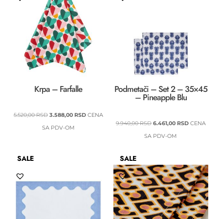
Krpa – Farfalle
Podmetači – Set 2 – 35×45
– Pineapple Blu
ORIGINALNA
TRENUTNA
5.520,00
RSD
3.588,00
RSD
CENA
ORIGINALNA
TRENUTNA
9.940,00
RSD
6.461,00
RSD
CENA
CENA
CENA
SA PDV-OM
CENA
CENA
SA PDV-OM
JE
JE:
JE
JE:
BILA:
3.588,00 RSD.
SALE
SALE
BILA:
6.461,00 RS
5.520,00 RSD.
9.940,00 RSD.