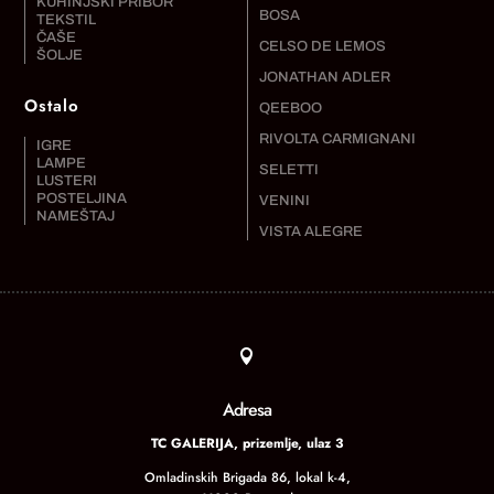
KUHINJSKI PRIBOR
BOSA
TEKSTIL
ČAŠE
CELSO DE LEMOS
ŠOLJE
JONATHAN ADLER
Ostalo
QEEBOO
RIVOLTA CARMIGNANI
IGRE
LAMPE
SELETTI
LUSTERI
POSTELJINA
VENINI
NAMEŠTAJ
VISTA ALEGRE

Adresa
TC GALERIJA, prizemlje, ulaz 3
Omladinskih Brigada 86, lokal k-4,