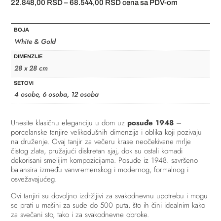
Raspon
22.848,00
RSD
–
68.544,00
RSD
cena sa PDV-om
cena:
od
BOJA
22.848,00 RSD
White & Gold
do
DIMENZIJE
68.544,00 RSD
28 x 28 cm
SETOVI
4 osobe, 6 osoba, 12 osoba
Unesite klasičnu eleganciju u dom uz
posuđe 1948
–
porcelanske tanjire velikodušnih dimenzija i oblika koji pozivaju
na druženje. Ovaj tanjir za večeru krase neočekivane mrlje
čistog zlata, pružajući diskretan sjaj, dok su ostali komadi
dekorisani smelijim kompozicijama. Posuđe iz 1948. savršeno
balansira između vanvremenskog i modernog, formalnog i
osvežavajućeg.
Ovi tanjiri su dovoljno izdržljivi za svakodnevnu upotrebu i mogu
se prati u mašini za suđe do 500 puta, što ih čini idealnim kako
za svečani sto, tako i za svakodnevne obroke.