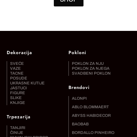
Dekoracija
Pokloni
SVEĆE
POKLON ZA NJU
VAZE
POKLON ZA NJEGA
TACNE
SVADBENI POKLON
POSUDE
UKRASNE KUTIJE
Brendovi
JASTUCI
FIGURE
SLIKE
ALONPI
KNJIGE
ABLO BLOMMAERT
Trpezarija
ABYSS HABIDECOR
BAOBAB
TANJIRI
ČINIJE
BORDALLO PINHEIRO