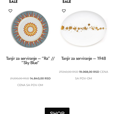
SALE
SALE
Tanjir za serviranje – ”Ra” //
Tanjir za serviranje – 1948
”Sky Blue”
ORIGINALNA
TRENUTN
27.240,00
RSD
19.068,00
RSD
CENA
ORIGINALNA
TRENUTNA
CENA
CENA
21.200,00
RSD
14.840,00
RSD
SA PDV-OM
CENA
CENA
JE
JE:
CENA SA PDV-OM
JE
JE:
BILA:
19.068,00 
BILA:
14.840,00 RSD.
27.240,00 RSD.
21.200,00 RSD.
SHOP