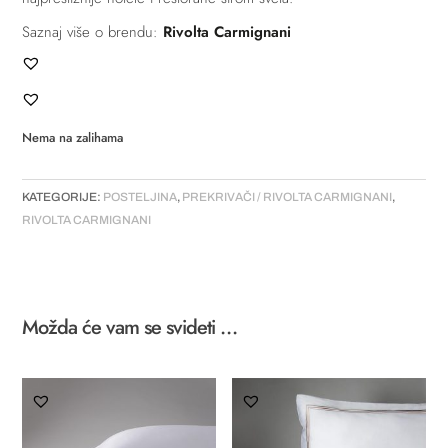
Saznaj više o brendu:
Rivolta Carmignani
Nema na zalihama
KATEGORIJE:
POSTELJINA
,
PREKRIVAČI / RIVOLTA CARMIGNANI
,
RIVOLTA CARMIGNANI
Možda će vam se svideti …