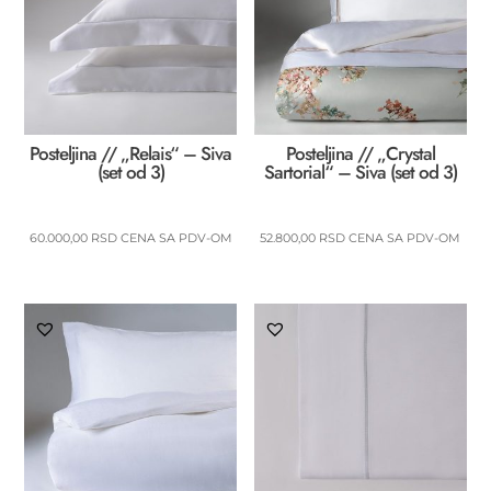
Posteljina // „Relais“ – Siva
Posteljina // „Crystal
(set od 3)
Sartorial“ – Siva (set od 3)
60.000,00
RSD
CENA SA PDV-OM
52.800,00
RSD
CENA SA PDV-OM