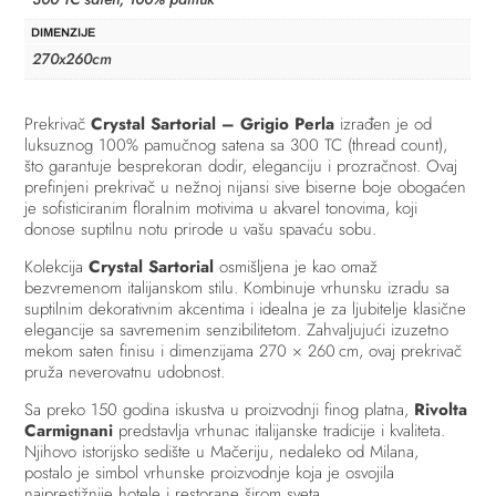
DIMENZIJE
270x260cm
Prekrivač
Crystal Sartorial – Grigio Perla
izrađen je od
luksuznog 100% pamučnog satena sa 300 TC (thread count),
što garantuje besprekoran dodir, eleganciju i prozračnost. Ovaj
prefinjeni prekrivač u nežnoj nijansi sive biserne boje obogaćen
je sofisticiranim floralnim motivima u akvarel tonovima, koji
donose suptilnu notu prirode u vašu spavaću sobu.
Kolekcija
Crystal Sartorial
osmišljena je kao omaž
bezvremenom italijanskom stilu. Kombinuje vrhunsku izradu sa
suptilnim dekorativnim akcentima i idealna je za ljubitelje klasične
elegancije sa savremenim senzibilitetom. Zahvaljujući izuzetno
mekom saten finisu i dimenzijama 270 × 260 cm, ovaj prekrivač
pruža neverovatnu udobnost.
Sa preko 150 godina iskustva u proizvodnji finog platna,
Rivolta
Carmignani
predstavlja vrhunac italijanske tradicije i kvaliteta.
Njihovo istorijsko sedište u Mačeriju, nedaleko od Milana,
postalo je simbol vrhunske proizvodnje koja je osvojila
najprestižnije hotele i restorane širom sveta.