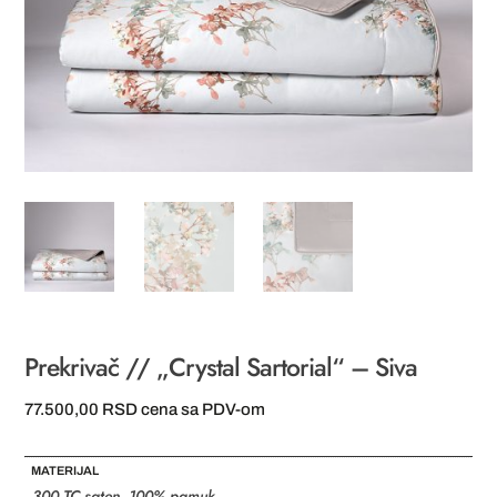
Prekrivač // „Crystal Sartorial“ – Siva
77.500,00
RSD
cena sa PDV-om
MATERIJAL
300 TC saten, 100% pamuk