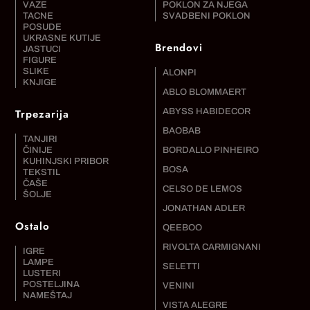
VAZE
POKLON ZA NJEGA
TACNE
SVADBENI POKLON
POSUDE
UKRASNE KUTIJE
Brendovi
JASTUCI
FIGURE
SLIKE
ALONPI
KNJIGE
ABLO BLOMMAERT
Trpezarija
ABYSS HABIDECOR
BAOBAB
TANJIRI
ČINIJE
BORDALLO PINHEIRO
KUHINJSKI PRIBOR
BOSA
TEKSTIL
ČAŠE
CELSO DE LEMOS
ŠOLJE
JONATHAN ADLER
Ostalo
QEEBOO
RIVOLTA CARMIGNANI
IGRE
LAMPE
SELETTI
LUSTERI
POSTELJINA
VENINI
NAMEŠTAJ
VISTA ALEGRE