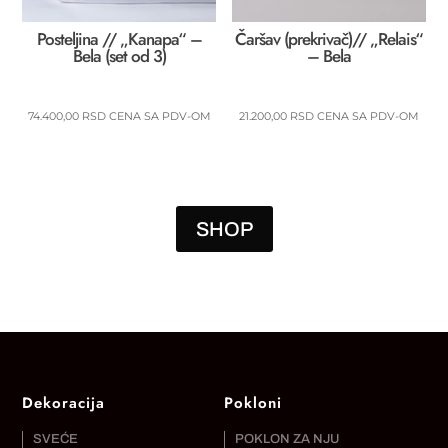
Posteljina // „Kanapa“ –
Čaršav (prekrivač)// „Relais“
Bela (set od 3)
– Bela
74.400,00
RSD
CENA SA PDV-OM
21.200,00
RSD
CENA SA PDV-OM
SHOP
Dekoracija
Pokloni
SVEĆE
POKLON ZA NJU