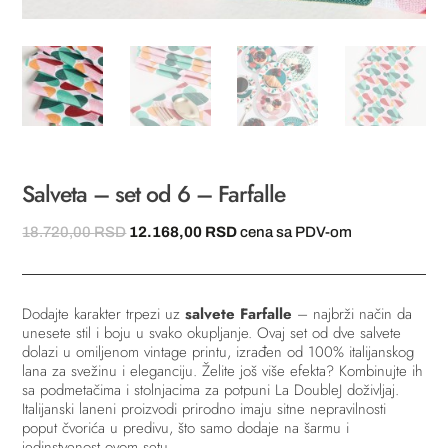
Salveta – set od 6 – Farfalle
Originalna
Trenutna
18.720,00
RSD
12.168,00
RSD
cena sa PDV-om
cena
cena
je
je:
bila:
12.168,00 RSD.
Dodajte karakter trpezi uz
salvete Farfalle
– najbrži način da
18.720,00 RSD.
unesete stil i boju u svako okupljanje. Ovaj set od dve salvete
dolazi u omiljenom vintage printu, izrađen od 100% italijanskog
lana za svežinu i eleganciju. Želite još više efekta? Kombinujte ih
sa podmetačima i stolnjacima za potpuni La DoubleJ doživljaj.
Italijanski laneni proizvodi prirodno imaju sitne nepravilnosti
poput čvorića u predivu, što samo dodaje na šarmu i
jedinstvenost ovom setu.