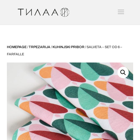
HOMEPAGE
/
TRPEZARIJA
/
KUHINJSKI PRIBOR
/ SALVETA – SET OD 6 –
FARFALLE