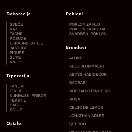
Dekoracija
Pokloni
SVEĆE
POKLON ZA NJU
VAZE
POKLON ZA NJEGA
TACNE
SVADBENI POKLON
POSUDE
UKRASNE KUTIJE
Brendovi
JASTUCI
FIGURE
SLIKE
ALONPI
KNJIGE
ABLO BLOMMAERT
Trpezarija
ABYSS HABIDECOR
BAOBAB
TANJIRI
ČINIJE
BORDALLO PINHEIRO
KUHINJSKI PRIBOR
BOSA
TEKSTIL
ČAŠE
CELSO DE LEMOS
ŠOLJE
JONATHAN ADLER
Ostalo
QEEBOO