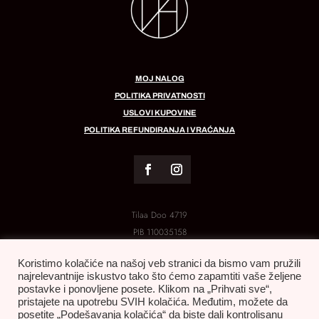
MOJ NALOG
POLITIKA PRIVATNOSTI
USLOVI KUPOVINE
POLITIKA REFUNDIRANJA I VRAĆANJA
Tilaa Doo 4719
PIB
110035158
MB:
21288454
Koristimo kolačiće na našoj veb stranici da bismo vam pružili
najrelevantnije iskustvo tako što ćemo zapamtiti vaše željene
postavke i ponovljene posete. Klikom na „Prihvati sve“,
pristajete na upotrebu SVIH kolačića. Međutim, možete da
posetite „Podešavanja kolačića“ da biste dali kontrolisanu