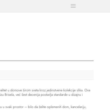
litet u domove širom sveta kroz jedinstvene kolekcije slika. Ova
zu Brisela, već šest decenija postavlja standarde u dizajnu i
u u svaki prostor – bilo da želite oplemeniti dom, kancelariju,