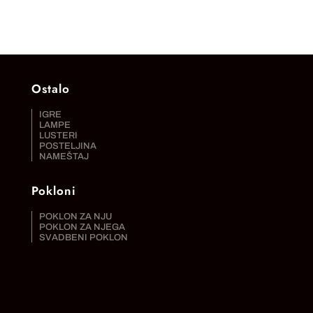
Ostalo
IGRE
LAMPE
LUSTERI
POSTELJINA
NAMEŠTAJ
Pokloni
POKLON ZA NJU
POKLON ZA NJEGA
SVADBENI POKLON