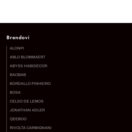
Brendovi
ALONPI
ABLO BLOMMAERT
ABYSS HABIDECOR
BAOBAB
BORDALLO PINHEIRO
BOSA
CELSO DE LEMOS
JONATHAN ADLER
QEEBOO
RIVOLTA CARMIGNANI