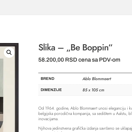
Slika – „Be Boppin“
58.200,00
RSD
cena sa PDV-om
Ablo Blommaert
BREND
85 x 105 cm
DIMENZIJE
Od 1964. godine, Ablo Blommaert unosi eleganciju i kva
belgijska porodična kompanija, sa sedištem u Aalstu, bli
inovacijama.
Njihova jedinstvena grafička izdanja savršeno se uklapaj