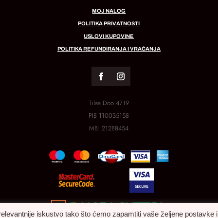
MOJ NALOG
POLITIKA PRIVATNOSTI
USLOVI KUPOVINE
POLITIKA REFUNDIRANJA I VRAĆANJA
Tilaa Doo 4719
PIB
110035158
MB:
21288454
relevantnije iskustvo tako što ćemo zapamtiti vaše željene postavke i