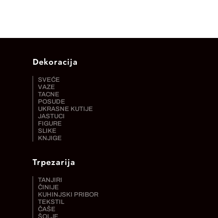
Dekoracija
SVEĆE
VAZE
TACNE
POSUDE
UKRASNE KUTIJE
JASTUCI
FIGURE
SLIKE
KNJIGE
Trpezarija
TANJIRI
ČINIJE
KUHINJSKI PRIBOR
TEKSTIL
ČAŠE
ŠOLJE