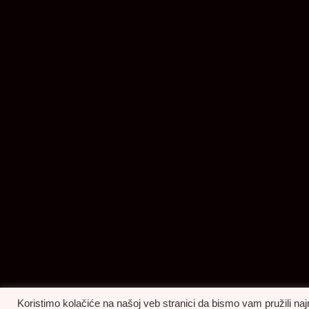
Koristimo kolačiće na našoj veb stranici da bismo vam pružili naj