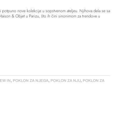
di potpuno nove kolekcije u sopstvenom ateljeu. Njihova dela se sa
aison & Objet u Parizu, što ih čini sinonimom za trendove u
EW IN
,
POKLON ZA NJEGA
,
POKLON ZA NJU
,
POKLON ZA