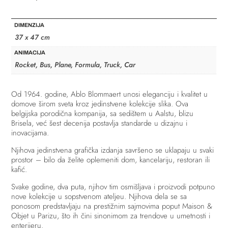
DIMENZIJA
37 x 47 cm
ANIMACIJA
Rocket, Bus, Plane, Formula, Truck, Car
Od 1964. godine, Ablo Blommaert unosi eleganciju i kvalitet u
domove širom sveta kroz jedinstvene kolekcije slika. Ova
belgijska porodična kompanija, sa sedištem u Aalstu, blizu
Brisela, već šest decenija postavlja standarde u dizajnu i
inovacijama.
Njihova jedinstvena grafička izdanja savršeno se uklapaju u svaki
prostor – bilo da želite oplemeniti dom, kancelariju, restoran ili
kafić.
Svake godine, dva puta, njihov tim osmišljava i proizvodi potpuno
nove kolekcije u sopstvenom ateljeu. Njihova dela se sa
ponosom predstavljaju na prestižnim sajmovima poput Maison &
Objet u Parizu, što ih čini sinonimom za trendove u umetnosti i
enterijeru.