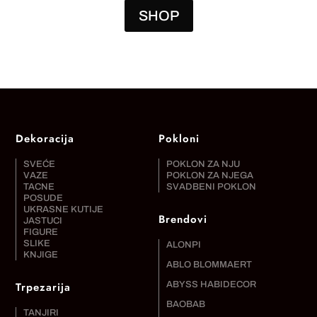
SHOP
Dekoracija
Pokloni
SVEĆE
POKLON ZA NJU
VAZE
POKLON ZA NJEGA
TACNE
SVADBENI POKLON
POSUDE
UKRASNE KUTIJE
Brendovi
JASTUCI
FIGURE
SLIKE
ALONPI
KNJIGE
ABLO BLOMMAERT
Trpezarija
ABYSS HABIDECOR
BAOBAB
TANJIRI