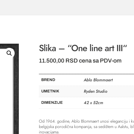
Slika – “One line art III“
11.500,00
RSD
cena sa PDV-om
Ablo Blommaert
BREND
Ryden Studio
UMETNIK
42 x 52cm
DIMENZIJE
Od 1964. godine, Ablo Blommaert unosi eleganciju i kva
belgijska porodična kompanija, sa sedištem u Aalstu, bli
inovacijama.