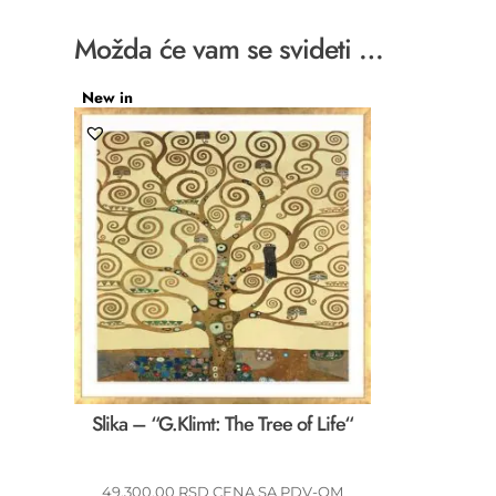
Možda će vam se svideti …
New in
Slika – “G.Klimt: The Tree of Life“
49.300,00
RSD
CENA SA PDV-OM