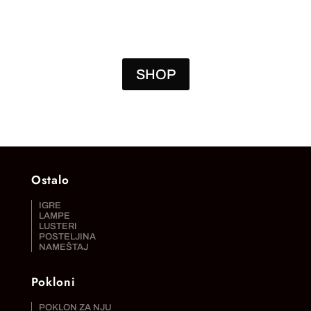
SHOP
Ostalo
IGRE
LAMPE
LUSTERI
POSTELJINA
NAMEŠTAJ
Pokloni
POKLON ZA NJU