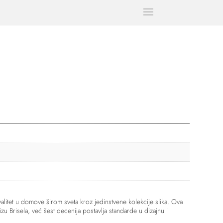
litet u domove širom sveta kroz jedinstvene kolekcije slika. Ova
zu Brisela, već šest decenija postavlja standarde u dizajnu i