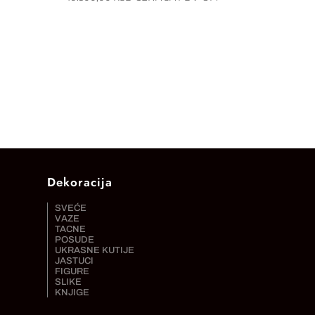
Dekoracija
SVEĆE
VAZE
TACNE
POSUDE
UKRASNE KUTIJE
JASTUCI
FIGURE
SLIKE
KNJIGE