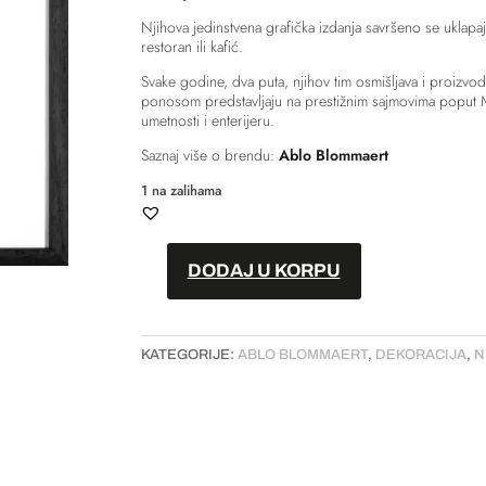
Njihova jedinstvena grafička izdanja savršeno se uklapaj
restoran ili kafić.
Svake godine, dva puta, njihov tim osmišljava i proizvo
ponosom predstavljaju na prestižnim sajmovima poput M
umetnosti i enterijeru.
Saznaj više o brendu:
Ablo Blommaert
1 na zalihama
DODAJ U KORPU
Slika
–
“One
KATEGORIJE:
ABLO BLOMMAERT
,
DEKORACIJA
,
N
line
art
III“
količina