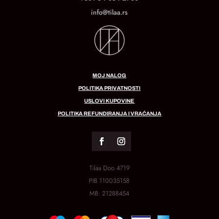
info@tilaa.rs
MOJ NALOG
POLITIKA PRIVATNOSTI
USLOVI KUPOVINE
POLITIKA REFUNDIRANJA I VRAĆANJA
Tilaa Doo 4719
PIB
110035158
MB:
21288454