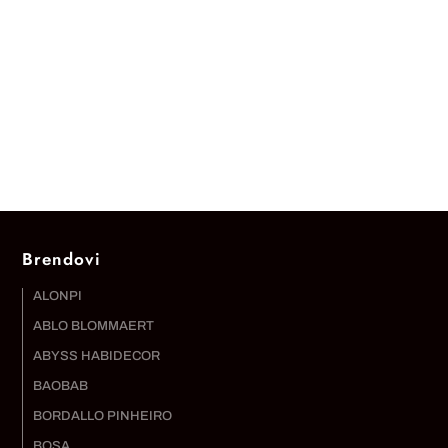
Brendovi
ALONPI
ABLO BLOMMAERT
ABYSS HABIDECOR
BAOBAB
BORDALLO PINHEIRO
BOSA