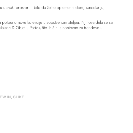
u u svaki prostor – bilo da želite oplemeniti dom, kancelariju,
di potpuno nove kolekcije u sopstvenom ateljeu. Njihova dela se sa
aison & Objet u Parizu, što ih čini sinonimom za trendove u
EW IN
,
SLIKE