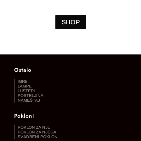
SHOP
Ostalo
IGRE
LAMPE
LUSTERI
POSTELJINA
NAMEŠTAJ
Pokloni
POKLON ZA NJU
POKLON ZA NJEGA
SVADBENI POKLON