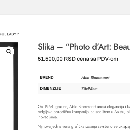
FUL LADY I“
Slika – “Photo d’Art: Beaut
51.500,00
RSD
cena sa PDV-om
Ablo Blommaert
BREND
75x95cm
DIMENZIJE
Od 1964. godine, Ablo Blommaert unosi eleganciju i kva
belgijska porodična kompanija, sa sedištem u Aalstu, bli
inovacijama.
Njihova jedinstvena grafička izdanja savršeno se uklapaj