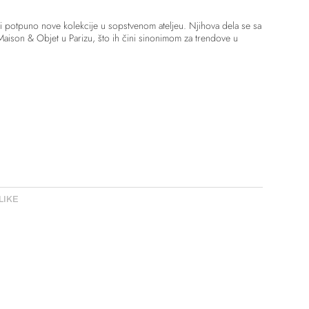
di potpuno nove kolekcije u sopstvenom ateljeu. Njihova dela se sa
aison & Objet u Parizu, što ih čini sinonimom za trendove u
LIKE