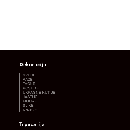
Dekoracija
SVEĆE
VAZE
TACNE
POSUDE
UKRASNE KUTIJE
JASTUCI
FIGURE
SLIKE
KNJIGE
Trpezarija