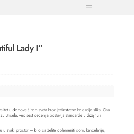
iful Lady I“
litet u domove širom sveta kroz jedinstvene kolekcije slika. Ova
zu Brisela, već šest decenija postavlja standarde u dizajnu i
u u svaki prostor – bilo da želite oplemeniti dom, kancelariju,