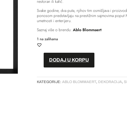
restoran ili kafić.
Svake godine, dva puta, njihov tim osmišljava i proizvo
ponosom predstavljaju na prestižnim sajmovima poput M
umetnosti i enterijeru.
Saznaj više o brendu:
Ablo Blommaert
1 na zalihama
DODAJ U KORPU
Slika
-
''Photo
KATEGORIJE:
ABLO BLOMMAERT
,
DEKORACIJA
,
S
d'Art:
Beautiful
Lady
I''
količina