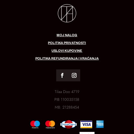
MOJ NALOG
POLITIKA PRIVATNOSTI
USLOVI KUPOVINE
POLITIKA REFUNDIRANJA I VRAĆANJA
Tilaa Doo 4719
PIB
110035158
MB:
21288454