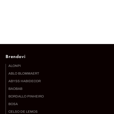
Brendovi
ALONPI
ABLO BLOMMAERT
ABYSS HABIDECOR
BAOBAB
BORDALLO PINHEIRO
BOSA
CELSO DE LEMOS