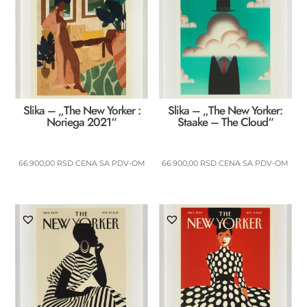
Slika – „The New Yorker :
Slika – „The New Yorker:
Noriega 2021“
Staake – The Cloud“
66.900,00
RSD
CENA SA PDV-OM
66.900,00
RSD
CENA SA PDV-OM