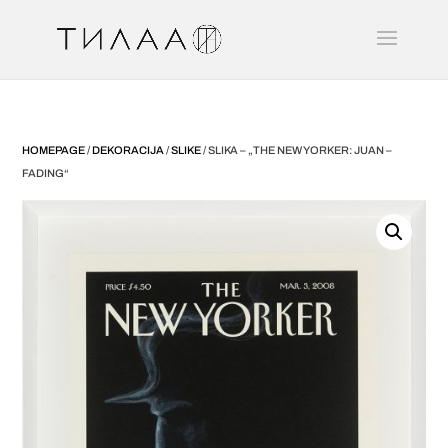
HOMEPAGE
/
DEKORACIJA
/
SLIKE
/ SLIKA – „THE NEW YORKER: JUAN –
FADING“