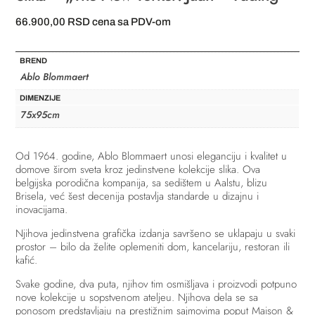
66.900,00
RSD
cena sa PDV-om
BREND
Ablo Blommaert
DIMENZIJE
75x95cm
Od 1964. godine, Ablo Blommaert unosi eleganciju i kvalitet u
domove širom sveta kroz jedinstvene kolekcije slika. Ova
belgijska porodična kompanija, sa sedištem u Aalstu, blizu
Brisela, već šest decenija postavlja standarde u dizajnu i
inovacijama.
Njihova jedinstvena grafička izdanja savršeno se uklapaju u svaki
prostor – bilo da želite oplemeniti dom, kancelariju, restoran ili
kafić.
Svake godine, dva puta, njihov tim osmišljava i proizvodi potpuno
nove kolekcije u sopstvenom ateljeu. Njihova dela se sa
ponosom predstavljaju na prestižnim sajmovima poput Maison &