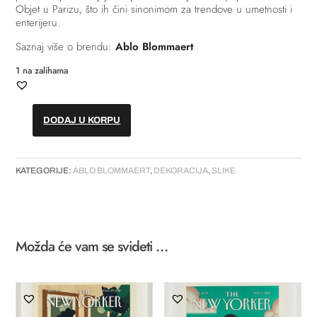
Objet u Parizu, što ih čini sinonimom za trendove u umetnosti i
enterijeru.
Saznaj više o brendu:
Ablo Blommaert
1 na zalihama
DODAJ U KORPU
Slika
-
„The
KATEGORIJE:
ABLO BLOMMAERT
,
DEKORACIJA
,
SLIKE
New
Yorker:
Juan
-
Fading“
Možda će vam se svideti …
količina