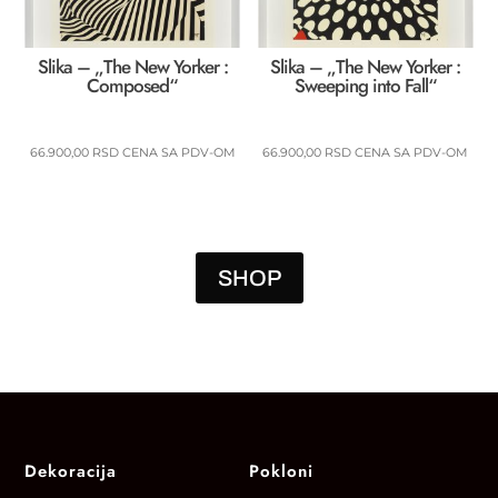
Slika – „The New Yorker :
Slika – „The New Yorker :
Composed“
Sweeping into Fall“
66.900,00
RSD
CENA SA PDV-OM
66.900,00
RSD
CENA SA PDV-OM
SHOP
Dekoracija
Pokloni