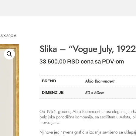
 65 X 80CM
Slika – “Vogue July, 192
33.500,00
RSD
cena sa PDV-om
Ablo Blommaert
BREND
50 x 60cm
DIMENZIJE
Od 1964. godine, Ablo Blommaert unosi eleganciju i kva
belgijska porodična kompanija, sa sedištem u Aalstu, bli
inovacijama.
Njihova jedinstvena grafička izdanja savršeno se uklapaj