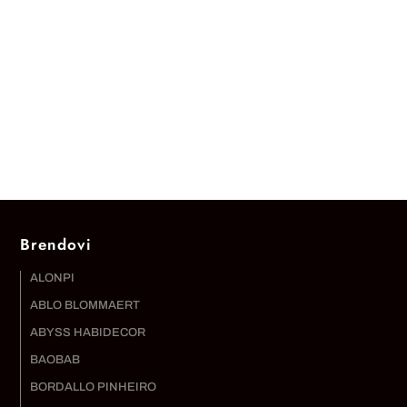
Brendovi
ALONPI
ABLO BLOMMAERT
ABYSS HABIDECOR
BAOBAB
BORDALLO PINHEIRO