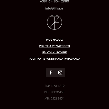
+381 64 854 2980
info@tilaa.rs
MOJ NALOG
POLITIKA PRIVATNOSTI
USLOVI KUPOVINE
POLITIKA REFUNDIRANJA I VRAĆANJA
Tilaa Doo 4719
PIB
110035158
MB:
21288454