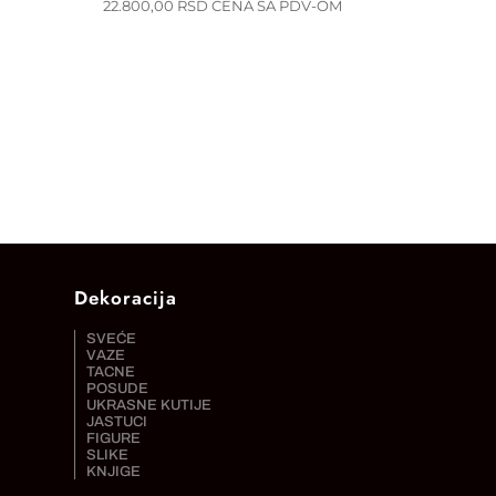
22.800,00
RSD
CENA SA PDV-OM
Dekoracija
SVEĆE
VAZE
TACNE
POSUDE
UKRASNE KUTIJE
JASTUCI
FIGURE
SLIKE
KNJIGE