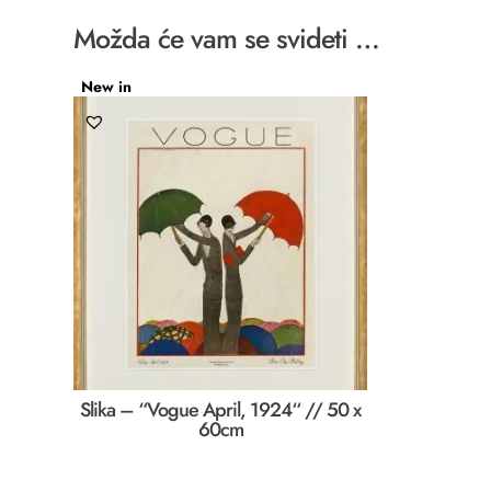
Možda će vam se svideti …
New in
Slika – “Vogue April, 1924“ // 50 x
60cm