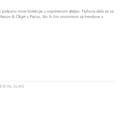
di potpuno nove kolekcije u sopstvenom ateljeu. Njihova dela se sa
aison & Objet u Parizu, što ih čini sinonimom za trendove u
EW IN
,
SLIKE