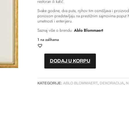
restoran ili kafić.
Svake godine, dva puta, njihov tim osmišljava i proizvo
ponosom predstavljaju na prestižnim sajmovima poput M
umetnosti i enterijeru.
Saznaj više o brendu:
Ablo Blommaert
1 na zalihama
DODAJ U KORPU
Slika
–
“Vogue
KATEGORIJE:
ABLO BLOMMAERT
,
DEKORACIJA
,
N
July,
1922“
//
65
x
80cm
količina