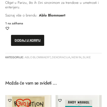
Objet u Parizu, što ih čini sinonimom za trendove u umetnosti i
enterijeru.
Saznaj više o brendu:
Ablo Blommaert
1 na zalihama
DODAJ U KORPU
Slika
–
“Wero“
KATEGORIJE:
ABLO BLOMMAERT
,
DEKORACIJA
,
NEW IN
,
SLIKE
količina
Možda će vam se svideti …