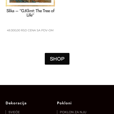
Slika – “G.Klimt: The Tree of
Life“
49.300,00
RSD
CENA SA PDV-OM
SHOP
Dekoracija
Pokloni
SVEĆE
POKLON ZA NJU