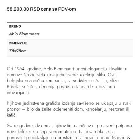
58.200,00
RSD
cena sa PDV-om
BREND
Ablo Blommaert
DIMENZIJE
75x95cm
Od 1964. godine, Ablo Blommaert unosi eleganciju i kvalitet u
domove širom sveta kroz jedinstvene kolekcije slika. Ova
belgijska porodična kompanija, sa sedištem u Aalstu, blizu
Brisela, već šest decenija postavlja standarde u dizajnu i
inovacijama.
Njihova jedinstvena grafička izdanja savršeno se uklapaju u svaki
prostor – bilo da želite oplemeniti dom, kancelariju, restoran ili
kafić.
Svake godine, dva puta, njihov tim osmišljava i proizvodi potpuno
nove kolekcije u sopstvenom ateljeu. Njihova dela se sa
ponosom predstavljaju na prestižnim sajmovima poput Maison &