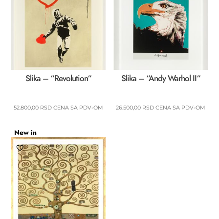
Slika – “Revolution“
Slika – “Andy Warhol II“
52.800,00
RSD
CENA SA PDV-OM
26.500,00
RSD
CENA SA PDV-OM
New in