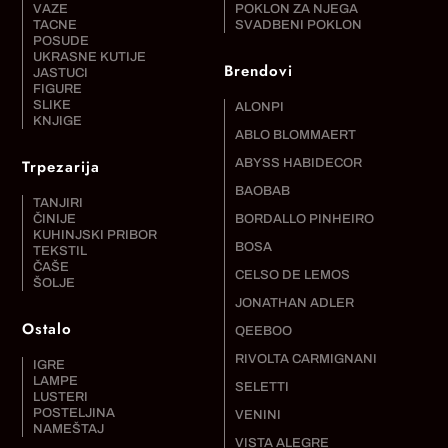
VAZE
POKLON ZA NJEGA
TACNE
SVADBENI POKLON
POSUDE
UKRASNE KUTIJE
Brendovi
JASTUCI
FIGURE
SLIKE
ALONPI
KNJIGE
ABLO BLOMMAERT
Trpezarija
ABYSS HABIDECOR
BAOBAB
TANJIRI
ČINIJE
BORDALLO PINHEIRO
KUHINJSKI PRIBOR
BOSA
TEKSTIL
ČAŠE
CELSO DE LEMOS
ŠOLJE
JONATHAN ADLER
Ostalo
QEEBOO
RIVOLTA CARMIGNANI
IGRE
LAMPE
SELETTI
LUSTERI
POSTELJINA
VENINI
NAMEŠTAJ
VISTA ALEGRE