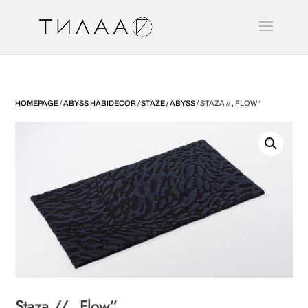
HOMEPAGE
/
ABYSS HABIDECOR
/
STAZE / ABYSS
/ STAZA // „FLOW“
Staza // „Flow“