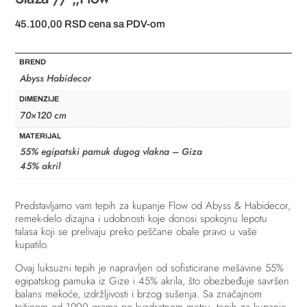
45.100,00
RSD
cena sa PDV-om
BREND
Abyss Habidecor
DIMENZIJE
70×120 cm
MATERIJAL
55% egipatski pamuk dugog vlakna – Giza
45% akril
Predstavljamo vam tepih za kupanje Flow od Abyss & Habidecor,
remek-delo dizajna i udobnosti koje donosi spokojnu lepotu
talasa koji se prelivaju preko peščane obale pravo u vaše
kupatilo.
Ovaj luksuzni tepih je napravljen od sofisticirane mešavine 55%
egipatskog pamuka iz Gize i 45% akrila, što obezbeđuje savršen
balans mekoće, izdržljivosti i brzog sušenja. Sa značajnom