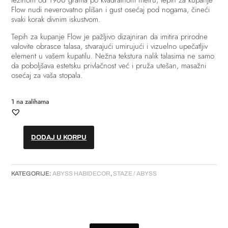
težinom od 1900 grama po kvadratnom metru, tepih za kupanje
Flow nudi neverovatno plišan i gust osećaj pod nogama, čineći
svaki korak divnim iskustvom.
Tepih za kupanje Flow je pažljivo dizajniran da imitira prirodne
valovite obrasce talasa, stvarajući umirujući i vizuelno upečatljiv
element u vašem kupatilu. Nežna tekstura nalik talasima ne samo
da poboljšava estetsku privlačnost već i pruža utešan, masažni
osećaj za vaša stopala.
1 na zalihama
DODAJ U KORPU
Staza
//
"Flow"
KATEGORIJE:
ABYSS HABIDECOR
,
STAZE / ABYSS
količina