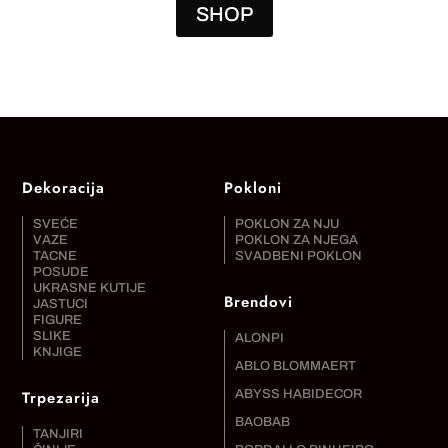
SHOP
Dekoracija
Pokloni
SVEĆE
POKLON ZA NJU
VAZE
POKLON ZA NJEGA
TACNE
SVADBENI POKLON
POSUDE
UKRASNE KUTIJE
Brendovi
JASTUCI
FIGURE
SLIKE
ALONPI
KNJIGE
ABLO BLOMMAERT
Trpezarija
ABYSS HABIDECOR
BAOBAB
TANJIRI