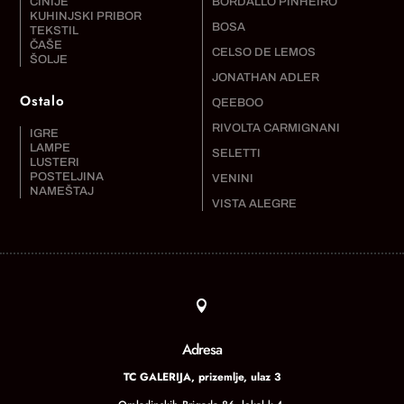
ČINIJE
BORDALLO PINHEIRO
KUHINJSKI PRIBOR
BOSA
TEKSTIL
ČAŠE
CELSO DE LEMOS
ŠOLJE
JONATHAN ADLER
Ostalo
QEEBOO
RIVOLTA CARMIGNANI
IGRE
LAMPE
SELETTI
LUSTERI
POSTELJINA
VENINI
NAMEŠTAJ
VISTA ALEGRE

Adresa
TC GALERIJA, prizemlje, ulaz 3