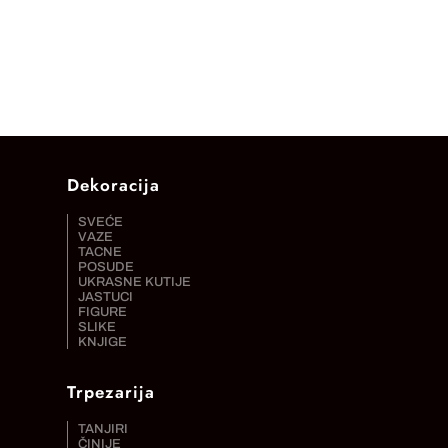
Dekoracija
SVEĆE
VAZE
TACNE
POSUDE
UKRASNE KUTIJE
JASTUCI
FIGURE
SLIKE
KNJIGE
Trpezarija
TANJIRI
ČINIJE