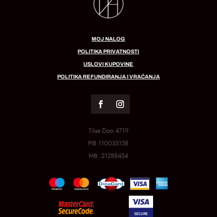
MOJ NALOG
POLITIKA PRIVATNOSTI
USLOVI KUPOVINE
POLITIKA REFUNDIRANJA I VRAĆANJA
Tilaa Doo 4719
PIB
110035158
MB:
21288454