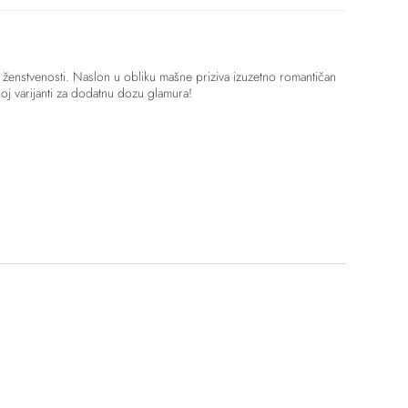
e ženstvenosti. Naslon u obliku mašne priziva izuzetno romantičan
noj varijanti za dodatnu dozu glamura!