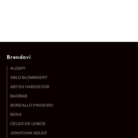
Brendovi
ALONPI
ABLO BLOMMAERT
ABYSS HABIDECOR
BAOBAB
BORDALLO PINHEIRO
BOSA
CELSO DE LEMOS
JONATHAN ADLER