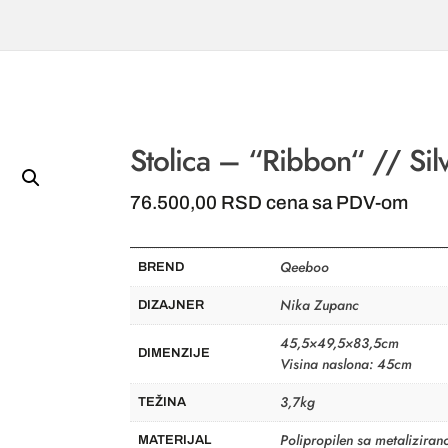
Stolica – “Ribbon“ // Sil
76.500,00
RSD
cena sa PDV-om
Qeeboo
BREND
Nika Zupanc
DIZAJNER
45,5×49,5×83,5cm
DIMENZIJE
Visina naslona: 45cm
3,7kg
TEŽINA
Polipropilen sa metalizir
MATERIJAL