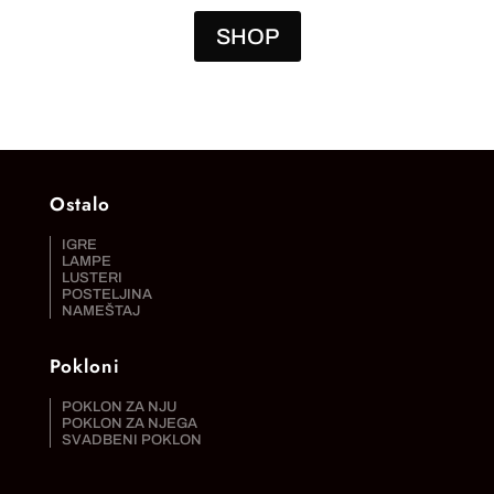
SHOP
Ostalo
IGRE
LAMPE
LUSTERI
POSTELJINA
NAMEŠTAJ
Pokloni
POKLON ZA NJU
POKLON ZA NJEGA
SVADBENI POKLON