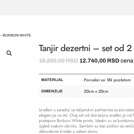
2 – BORBONI WHITE
Tanjir dezertni – set od 
Originalna
Trenu
18.200,00
RSD
12.740,00
RSD
cena
cena
cena
je
je:
Porcelan sa 18k pozlatom
bila:
12.74
MATERIJAL
18.200,00 RSD.
20cm x 20cm
DIMENZIJE
Izrađeni u saradnji sa italijanskim partnerima za porcela
elegancije na sto. Ovaj set od dva tanjira izrađen je od
prelepom Borboni White printu. Idealni su za kombinova
izgled svakom obroku. Savršeni su kao poklon za venčanj
dekorativne kristale u vašem domu.