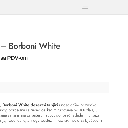
2 – Borboni White
tna
 sa PDV-om
0,00 RSD.
n,
Borboni White dezertni tanjiri
unose dašak romantike i
 finog porcelana sa ručno oslikanim rubovima od 18K zlata, u
nje sa tanjirima za večeru i supu, donoseći skladan i luksuzan
a, rođendane, a mogu poslužiti i kao šik mesto za ključeve ili