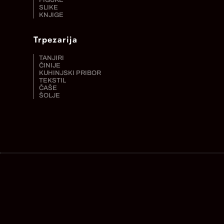
FIGURE
SLIKE
KNJIGE
Trpezarija
TANJIRI
ČINIJE
KUHINJSKI PRIBOR
TEKSTIL
ČAŠE
ŠOLJE