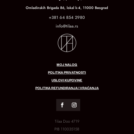
Omladinskih Brigada 86, lokal k-4, 11000 Beograd
+381 64 854 2980
info@tilaa.rs
MOJ NALOG
POLITIKA PRIVATNOSTI
USLOVI KUPOVINE
POLITIKA REFUNDIRANJA I VRAĆANJA
Tilaa Doo 4719
PIB
110035158