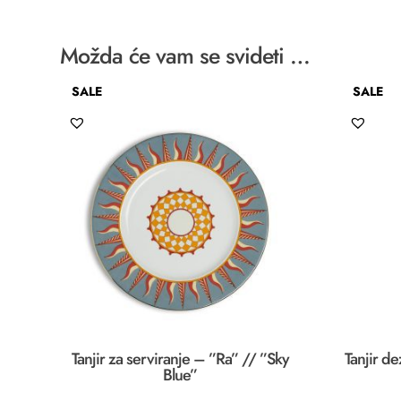
Možda će vam se svideti …
SALE
SALE
Tanjir za serviranje – ”Ra” // ”Sky
Tanjir de
Blue”