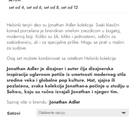
SETOVI
set od 4, set od 6, set od 8, set od 12
Helsinki tanjiri deo su Jonathan Adler kolekcije. Svaki klasični
komad porcelana je brendiran smelom zvezdicom u bogatoj,
modernoj boji. Koliko su šik, toliko i jednostavni, odlični za
svakodnevicu, ali i za specijalne prilike. Mogu se prati u mašini
za sudove.
Ovaj set možete kombinovati sa ostatkom Helsinki kolekcije.
Jonathan Adler je dizajner i autor čija dizajnerska
inspiracija uglavnom potiče iz umetnosti modernog stila
sredine veka i globalne pop kulture. Mat, sjajna ili
pozlaćena, svaka kolekcija Jonathan-a počinje u studiju u
Soho-u, koju su ručno izvajali Jonathan i njegov tim.
Saznaj više o brendu:
Jonathan Adler
Setovi