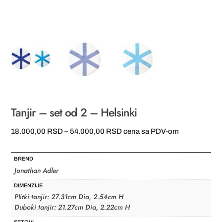
Tanjir – set od 2 – Helsinki
Raspon
18.000,00
RSD
–
54.000,00
RSD
cena sa PDV-om
cena:
od
BREND
18.000,00 RSD
Jonathan Adler
do
DIMENZIJE
54.000,00 RSD
Plitki tanjir: 27.31cm Dia, 2.54cm H
Duboki tanjir: 21.27cm Dia, 2.22cm H