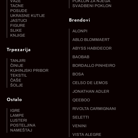
VAZE
POKLON ZA NJEGA
TACNE
SVADBENI POKLON
POSUDE
UKRASNE KUTIJE
Brendovi
JASTUCI
FIGURE
SLIKE
ALONPI
KNJIGE
ABLO BLOMMAERT
Trpezarija
ABYSS HABIDECOR
BAOBAB
TANJIRI
ČINIJE
BORDALLO PINHEIRO
KUHINJSKI PRIBOR
BOSA
TEKSTIL
ČAŠE
CELSO DE LEMOS
ŠOLJE
JONATHAN ADLER
Ostalo
QEEBOO
RIVOLTA CARMIGNANI
IGRE
LAMPE
SELETTI
LUSTERI
POSTELJINA
VENINI
NAMEŠTAJ
VISTA ALEGRE