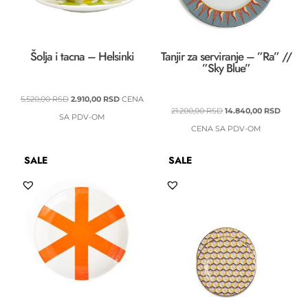
Šolja i tacna – Helsinki
Tanjir za serviranje – ”Ra” //
”Sky Blue”
ORIGINALNA
TRENUTNA
5.520,00
RSD
2.910,00
RSD
CENA
ORIGINALNA
TRENU
21.200,00
RSD
14.840,00
RSD
CENA
CENA
SA PDV-OM
CENA
CENA
CENA SA PDV-OM
JE
JE:
JE
JE:
BILA:
2.910,00 RSD.
SALE
SALE
BILA:
14.840,
5.520,00 RSD.
21.200,00 RSD.